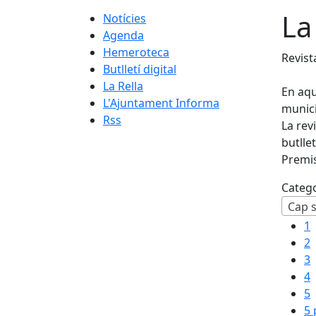
La
Notícies
Agenda
Hemeroteca
Revist
Butlletí digital
La Rella
En aqu
L'Ajuntament Informa
munici
Rss
La rev
butlle
Premis
Categ
1
2
3
4
5
5 