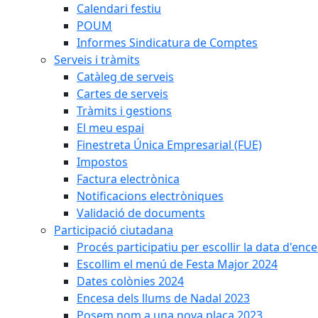
Calendari festiu
POUM
Informes Sindicatura de Comptes
Serveis i tràmits
Catàleg de serveis
Cartes de serveis
Tràmits i gestions
El meu espai
Finestreta Única Empresarial (FUE)
Impostos
Factura electrònica
Notificacions electròniques
Validació de documents
Participació ciutadana
Procés participatiu per escollir la data d'en
Escollim el menú de Festa Major 2024
Dates colònies 2024
Encesa dels llums de Nadal 2023
Posem nom a una nova plaça 2023