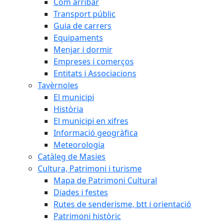
Com arribar
Transport públic
Guia de carrers
Equipaments
Menjar i dormir
Empreses i comerços
Entitats i Associacions
Tavèrnoles
El municipi
Història
El municipi en xifres
Informació geogràfica
Meteorologia
Catàleg de Masies
Cultura, Patrimoni i turisme
Mapa de Patrimoni Cultural
Diades i festes
Rutes de senderisme, btt i orientació
Patrimoni històric