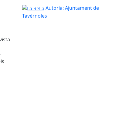
La Rella
Autoria: Ajuntament de
Tavèrnoles
vista
e
ls