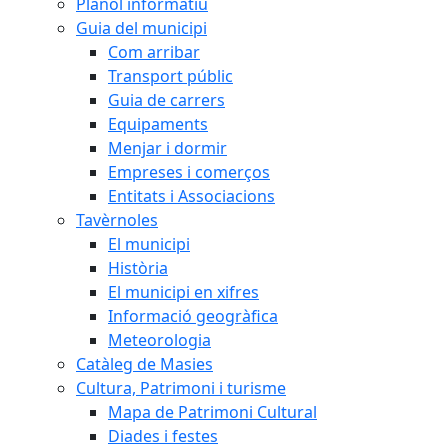
Plànol informatiu
Guia del municipi
Com arribar
Transport públic
Guia de carrers
Equipaments
Menjar i dormir
Empreses i comerços
Entitats i Associacions
Tavèrnoles
El municipi
Història
El municipi en xifres
Informació geogràfica
Meteorologia
Catàleg de Masies
Cultura, Patrimoni i turisme
Mapa de Patrimoni Cultural
Diades i festes