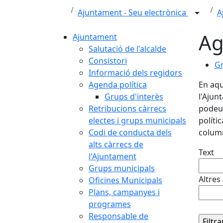
Ajuntament - Seu electrònica
A
Ag
Ajuntament
Salutació de l'alcalde
Consistori
Gr
Informació dels regidors
Agenda política
En aqu
Grups d'interès
l'Ajun
Retribucions càrrecs
podeu 
electes i grups municipals
políti
Codi de conducta dels
column
alts càrrecs de
Text
l'Ajuntament
Grups municipals
Altres
Oficines Municipals
Plans, campanyes i
programes
Responsable de