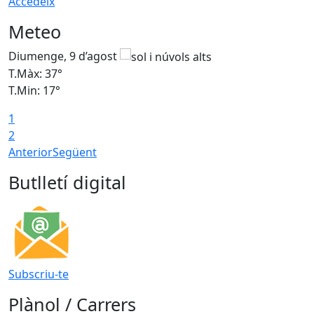
Accedeix
Meteo
Diumenge, 9 d’agost
D
T.Màx: 37°
T
T.Min: 17°
T
1
T
2
Anterior
Següent
Butlletí digital
Subscriu-te
Plànol / Carrers