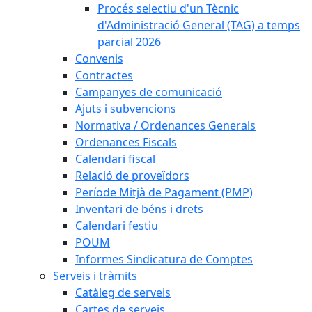
Procés selectiu d'un Tècnic
d'Administració General (TAG) a temps
parcial 2026
Convenis
Contractes
Campanyes de comunicació
Ajuts i subvencions
Normativa / Ordenances Generals
Ordenances Fiscals
Calendari fiscal
Relació de proveïdors
Període Mitjà de Pagament (PMP)
Inventari de béns i drets
Calendari festiu
POUM
Informes Sindicatura de Comptes
Serveis i tràmits
Catàleg de serveis
Cartes de serveis