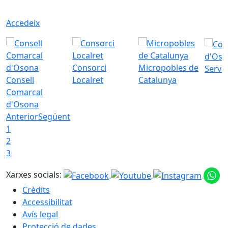
Accedeix
d'Oso
Consorci
Micropobles de
Servei
Consell
Localret
Catalunya
Comarcal
d'Osona
Anterior
Següent
1
2
3
Xarxes socials:
Crèdits
Accessibilitat
Avís legal
Protecció de dades