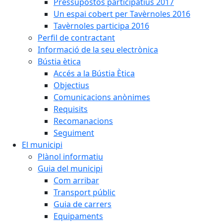
Pressupostos participatius 2017
Un espai cobert per Tavèrnoles 2016
Tavèrnoles participa 2016
Perfil de contractant
Informació de la seu electrònica
Bústia ètica
Accés a la Bústia Ètica
Objectius
Comunicacions anònimes
Requisits
Recomanacions
Seguiment
El municipi
Plànol informatiu
Guia del municipi
Com arribar
Transport públic
Guia de carrers
Equipaments