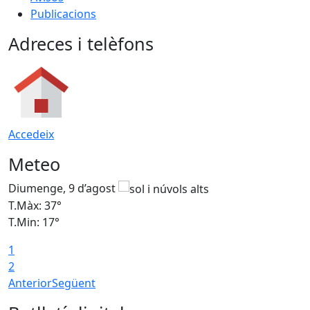
Publicacions
Adreces i telèfons
Accedeix
Meteo
Diumenge, 9 d’agost
D
T.Màx: 37°
T
T.Min: 17°
T
1
T
2
Anterior
Següent