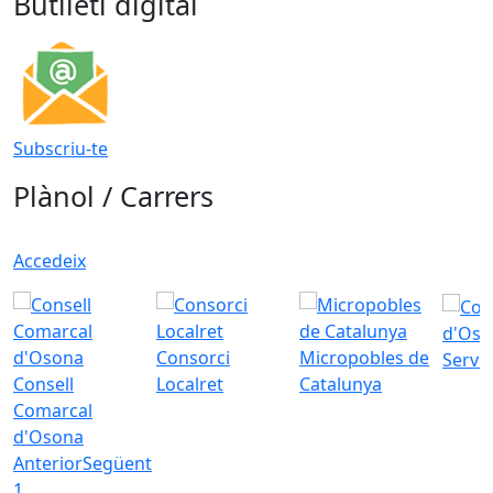
Butlletí digital
Subscriu-te
Plànol / Carrers
Accedeix
d'Oso
Consorci
Micropobles de
Servei
Consell
Localret
Catalunya
Comarcal
d'Osona
Anterior
Següent
1