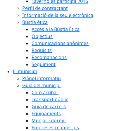
Tavèrnoles participa 2016
Perfil de contractant
Informació de la seu electrònica
Bústia ètica
Accés a la Bústia Ètica
Objectius
Comunicacions anònimes
Requisits
Recomanacions
Seguiment
El municipi
Plànol informatiu
Guia del municipi
Com arribar
Transport públic
Guia de carrers
Equipaments
Menjar i dormir
Empreses i comerços