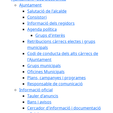
Ajuntament
Salutació de l'alcalde
Consistori
Informació dels regidors
Agenda política
Grups d'interès
Retribucions càrrecs electes i grups
municipals
Codi de conducta dels alts càrrecs de
l'Ajuntament
Grups municipals
Oficines Municipals
Plans, campanyes i programes
Responsable de comunicació
Informació oficial
Tauler d'anuncis
Bans i avisos
Cercador d'informació i documentació