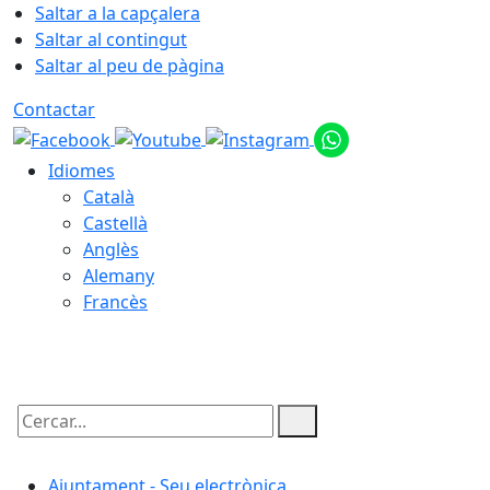
Saltar a la capçalera
Saltar al contingut
Saltar al peu de pàgina
Contactar
Idiomes
Català
Castellà
Anglès
Alemany
Francès
08.08.2026 | 16:42
Cercar:
Ajuntament - Seu electrònica