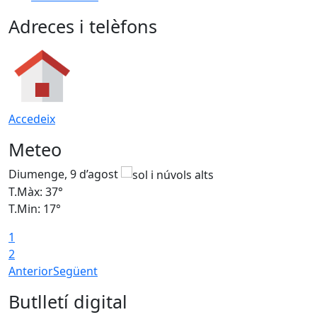
Adreces i telèfons
Accedeix
Meteo
Diumenge, 9 d’agost
D
T.Màx: 37°
T
T.Min: 17°
T
1
T
2
Anterior
Següent
Butlletí digital