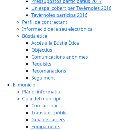
Pressupostos participatius 2017
Un espai cobert per Tavèrnoles 2016
Tavèrnoles participa 2016
Perfil de contractant
Informació de la seu electrònica
Bústia ètica
Accés a la Bústia Ètica
Objectius
Comunicacions anònimes
Requisits
Recomanacions
Seguiment
El municipi
Plànol informatiu
Guia del municipi
Com arribar
Transport públic
Guia de carrers
Equipaments