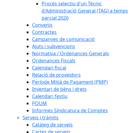
Procés selectiu d'un Tècnic
d'Administració General (TAG) a temps
parcial 2026
Convenis
Contractes
Campanyes de comunicació
Ajuts i subvencions
Normativa / Ordenances Generals
Ordenances Fiscals
Calendari fiscal
Relació de proveïdors
Període Mitjà de Pagament (PMP)
Inventari de béns i drets
Calendari festiu
POUM
Informes Sindicatura de Comptes
Serveis i tràmits
Catàleg de serveis
Cartes de serveis