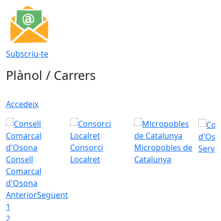
Subscriu-te
Plànol / Carrers
Accedeix
d'Oso
Consorci
Micropobles de
Servei
Consell
Localret
Catalunya
Comarcal
d'Osona
Anterior
Següent
1
2