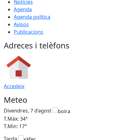
Notícies
Agenda
Agenda política
Avisos
Publicacions
Adreces i telèfons
Accedeix
Meteo
Divendres, 7 d’agost
D
T.Màx: 34°
T
T.Min: 17°
T
Tarda
T