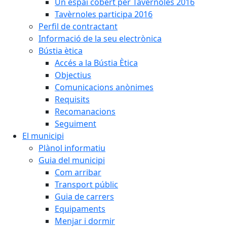
Un espai cobert per Tavèrnoles 2016
Tavèrnoles participa 2016
Perfil de contractant
Informació de la seu electrònica
Bústia ètica
Accés a la Bústia Ètica
Objectius
Comunicacions anònimes
Requisits
Recomanacions
Seguiment
El municipi
Plànol informatiu
Guia del municipi
Com arribar
Transport públic
Guia de carrers
Equipaments
Menjar i dormir