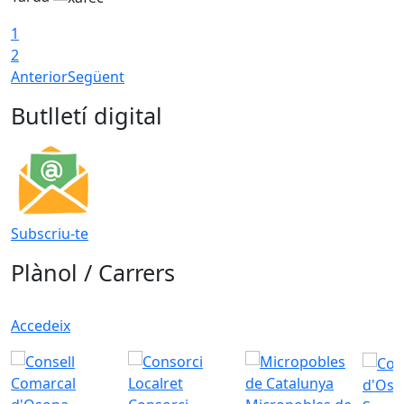
1
2
Anterior
Següent
Butlletí digital
Subscriu-te
Plànol / Carrers
Accedeix
d'Oso