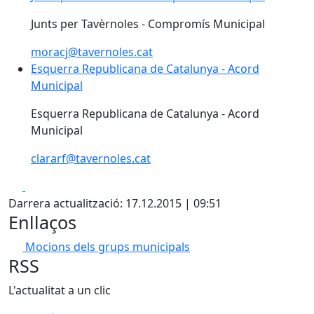
Junts per Tavèrnoles - Compromís Municipal
moracj@tavernoles.cat
Esquerra Republicana de Catalunya - Acord Municipal
Esquerra Republicana de Catalunya - Acord
Municipal
Esquerra Republicana de Catalunya - Acord
Municipal
clararf@tavernoles.cat
Facebook
X
Darrera actualització: 17.12.2015 | 09:51
Enllaços
Mocions dels grups municipals
RSS
L'actualitat a un clic