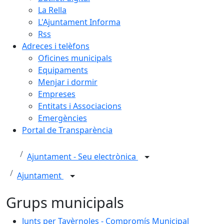
La Rella
L'Ajuntament Informa
Rss
Adreces i telèfons
Oficines municipals
Equipaments
Menjar i dormir
Empreses
Entitats i Associacions
Emergències
Portal de Transparència
Ajuntament - Seu electrònica
Ajuntament
Grups municipals
Junts per Tavèrnoles - Compromís Municipal
Junts per Tavèrnoles - Compromís Municipal