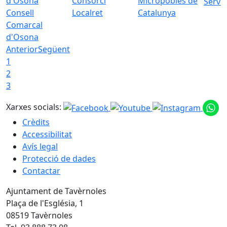
Consorci
Micropobles de
Servei
Consell
Localret
Catalunya
Comarcal
d'Osona
Anterior
Següent
1
2
3
Xarxes socials:
Crèdits
Accessibilitat
Avís legal
Protecció de dades
Contactar
Ajuntament de Tavèrnoles
Plaça de l'Església, 1
08519 Tavèrnoles