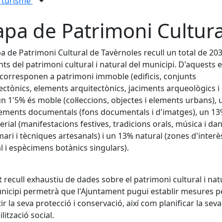
i turisme
pa de Patrimoni Cultura
a de Patrimoni Cultural de Tavèrnoles recull un total de 20
ts del patrimoni cultural i natural del municipi. D'aquests e
corresponen a patrimoni immoble (edificis, conjunts
ectònics, elements arquitectònics, jaciments arqueològics i
, un 1'5% és moble (col·leccions, objectes i elements urbans),
ements documentals (fons documentals i d'imatges), un 1
rial (manifestacions festives, tradicions orals, música i dan
ari i tècniques artesanals) i un 13% natural (zones d'interè
l i espècimens botànics singulars).
 recull exhaustiu de dades sobre el patrimoni cultural i nat
nicipi permetrà que l'Ajuntament pugui establir mesures p
ir la seva protecció i conservació, així com planificar la seva
lització social.