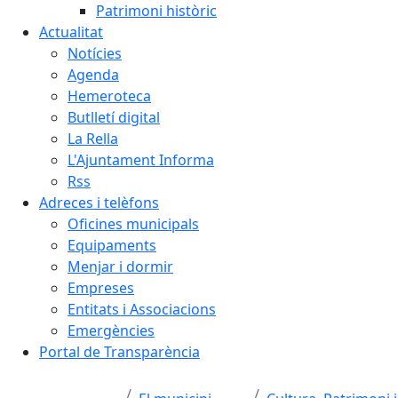
Patrimoni històric
Actualitat
Notícies
Agenda
Hemeroteca
Butlletí digital
La Rella
L'Ajuntament Informa
Rss
Adreces i telèfons
Oficines municipals
Equipaments
Menjar i dormir
Empreses
Entitats i Associacions
Emergències
Portal de Transparència