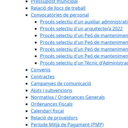
Pressupost municipal
Relació de llocs de treball
Convocatòries de personal
Procés selectiu d'un auxiliar administrat
Procés selectiu d'un arquitecte/a 2022
Procés selectiu d'un Peó de mantenimen
Procés selectiu d'un Peó de mantenimen
Procés selectiu d'un Peó de mantenimen
Procés selectiu d'un Peó de mantenimen
Procés selectiu d'un Tècnic d'Administra
Convenis
Contractes
Campanyes de comunicació
Ajuts i subvencions
Normativa / Ordenances Generals
Ordenances Fiscals
Calendari fiscal
Relació de proveïdors
Període Mitjà de Pagament (PMP)