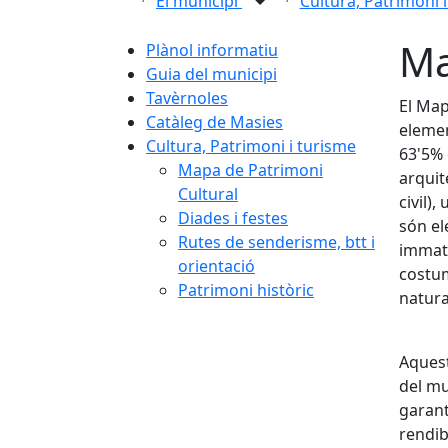
El municipi
Cultura, Patrimoni 
Ma
Plànol informatiu
Guia del municipi
Tavèrnoles
El Map
Catàleg de Masies
elemen
Cultura, Patrimoni i turisme
63'5% 
Mapa de Patrimoni
arquit
Cultural
civil)
Diades i festes
són el
Rutes de senderisme, btt i
immate
orientació
costum
Patrimoni històric
natura
Aquest
del mu
garant
rendibi