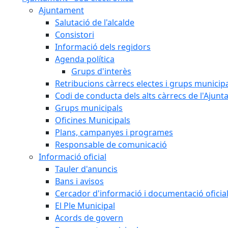
Ajuntament
Salutació de l'alcalde
Consistori
Informació dels regidors
Agenda política
Grups d'interès
Retribucions càrrecs electes i grups municip
Codi de conducta dels alts càrrecs de l'Ajun
Grups municipals
Oficines Municipals
Plans, campanyes i programes
Responsable de comunicació
Informació oficial
Tauler d'anuncis
Bans i avisos
Cercador d'informació i documentació oficia
El Ple Municipal
Acords de govern