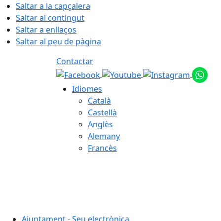
Saltar a la capçalera
Saltar al contingut
Saltar a enllaços
Saltar al peu de pàgina
Contactar
Idiomes
Català
Castellà
Anglès
Alemany
Francès
06.08.2026 | 05:21
Ajuntament - Seu electrònica