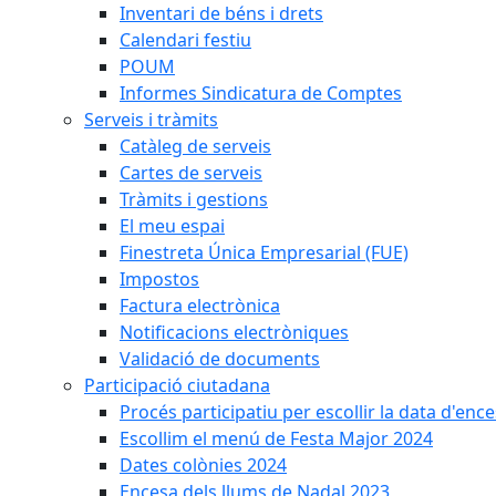
Inventari de béns i drets
Calendari festiu
POUM
Informes Sindicatura de Comptes
Serveis i tràmits
Catàleg de serveis
Cartes de serveis
Tràmits i gestions
El meu espai
Finestreta Única Empresarial (FUE)
Impostos
Factura electrònica
Notificacions electròniques
Validació de documents
Participació ciutadana
Procés participatiu per escollir la data d'en
Escollim el menú de Festa Major 2024
Dates colònies 2024
Encesa dels llums de Nadal 2023