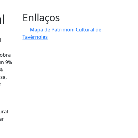
l
Enllaços
Mapa de Patrimoni Cultural de
3
Tavèrnoles
l
 obra
 un 9%
3%
sa,
s
ural
er