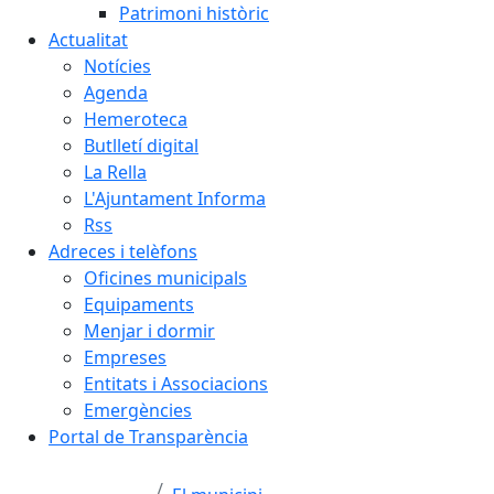
Patrimoni històric
Actualitat
Notícies
Agenda
Hemeroteca
Butlletí digital
La Rella
L'Ajuntament Informa
Rss
Adreces i telèfons
Oficines municipals
Equipaments
Menjar i dormir
Empreses
Entitats i Associacions
Emergències
Portal de Transparència