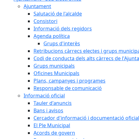
Ajuntament
Salutació de l'alcalde
Consistori
Informació dels regidors
Agenda política
Grups d'interès
Retribucions càrrecs electes i grups municip
Codi de conducta dels alts càrrecs de l'Ajun
Grups municipals
Oficines Municipals
Plans, campanyes i programes
Responsable de comunicació
Informació oficial
Tauler d'anuncis
Bans i avisos
Cercador d'informació i documentació oficia
El Ple Municipal
Acords de govern