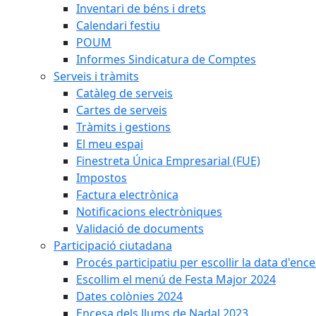
Inventari de béns i drets
Calendari festiu
POUM
Informes Sindicatura de Comptes
Serveis i tràmits
Catàleg de serveis
Cartes de serveis
Tràmits i gestions
El meu espai
Finestreta Única Empresarial (FUE)
Impostos
Factura electrònica
Notificacions electròniques
Validació de documents
Participació ciutadana
Procés participatiu per escollir la data d'en
Escollim el menú de Festa Major 2024
Dates colònies 2024
Encesa dels llums de Nadal 2023