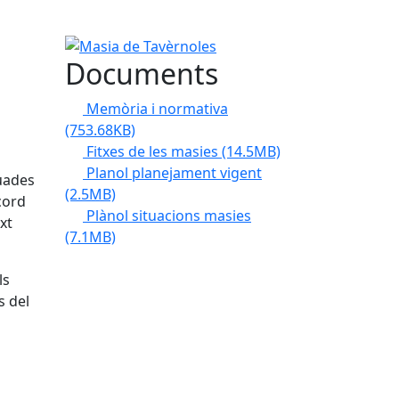
Masia de Tavèrnoles
Documents
Memòria i normativa
(753.68KB)
Fitxes de les masies
(14.5MB)
Planol planejament vigent
tuades
(2.5MB)
acord
Plànol situacions masies
xt
(7.1MB)
ls
s del