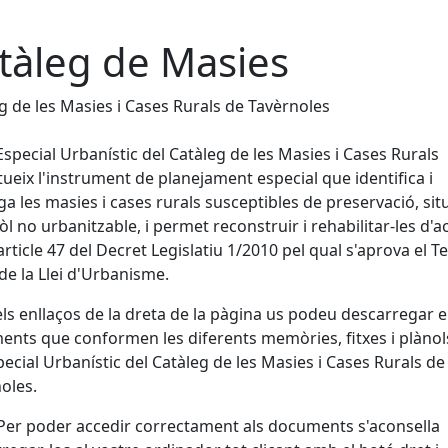
tàleg de Masies
g de les Masies i Cases Rurals de Tavèrnoles
 Especial Urbanístic del Catàleg de les Masies i Cases Rurals
tueix l'instrument de planejament especial que identifica i
ga les masies i cases rurals susceptibles de preservació, si
sòl no urbanitzable, i permet reconstruir i rehabilitar-les d'
article 47 del Decret Legislatiu 1/2010 pel qual s'aprova el Te
de la Llei d'Urbanisme.
ls enllaços de la dreta de la pàgina us podeu descarregar e
nts que conformen les diferents memòries, fitxes i plànol
pecial Urbanístic del Catàleg de les Masies i Cases Rurals de
oles.
Per poder accedir correctament als documents s'aconsella