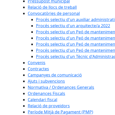
Pressupost municipal
Relació de llocs de treball
Convocatòries de personal
Procés selectiu d'un auxiliar administrat
Procés selectiu d'un arquitecte/a 2022
Procés selectiu d'un Peó de mantenimen
Procés selectiu d'un Peó de mantenimen
Procés selectiu d'un Peó de mantenimen
Procés selectiu d'un Peó de mantenimen
Procés selectiu d'un Tècnic d'Administra
Convenis
Contractes
Campanyes de comunicació
Ajuts i subvencions
Normativa / Ordenances Generals
Ordenances Fiscals
Calendari fiscal
Relació de proveïdors
Període Mitjà de Pagament (PMP)