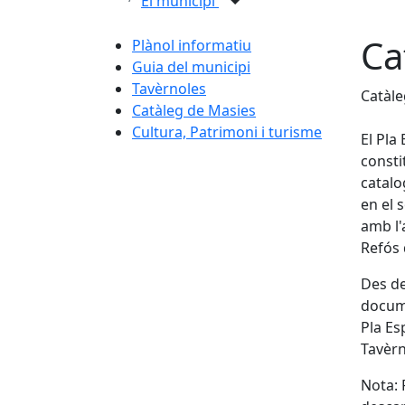
El municipi
Ca
Plànol informatiu
Guia del municipi
Tavèrnoles
Catàle
Catàleg de Masies
Cultura, Patrimoni i turisme
El Pla
consti
catalo
en el 
amb l'
Refós 
Des de
docume
Pla Es
Tavèrn
Nota: 