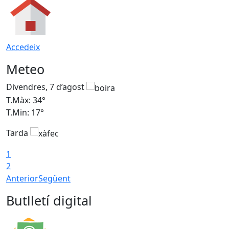
Accedeix
Meteo
Divendres, 7 d’agost
D
T.Màx: 34°
T
T.Min: 17°
T
Tarda
T
1
2
Anterior
Següent
Butlletí digital