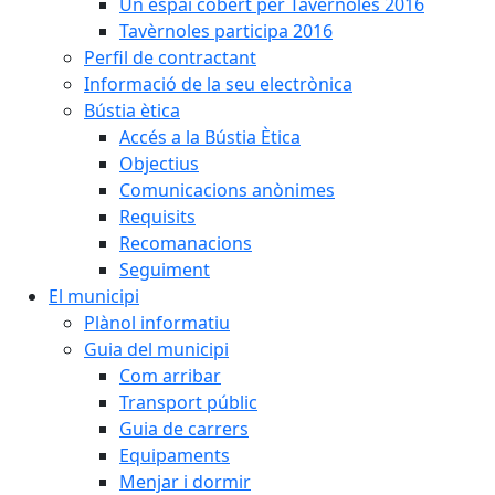
Un espai cobert per Tavèrnoles 2016
Tavèrnoles participa 2016
Perfil de contractant
Informació de la seu electrònica
Bústia ètica
Accés a la Bústia Ètica
Objectius
Comunicacions anònimes
Requisits
Recomanacions
Seguiment
El municipi
Plànol informatiu
Guia del municipi
Com arribar
Transport públic
Guia de carrers
Equipaments
Menjar i dormir