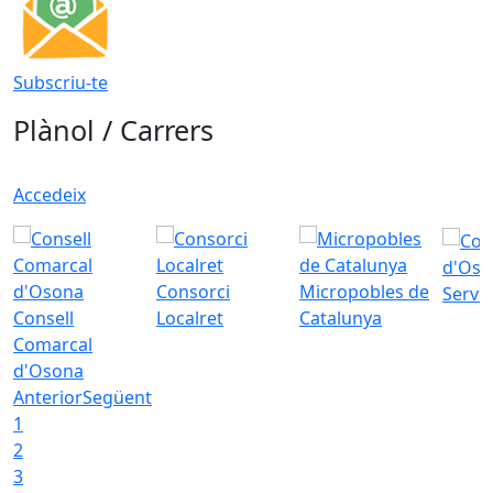
Subscriu-te
Plànol / Carrers
Accedeix
d'Oso
Consorci
Micropobles de
Servei
Consell
Localret
Catalunya
Comarcal
d'Osona
Anterior
Següent
1
2
3