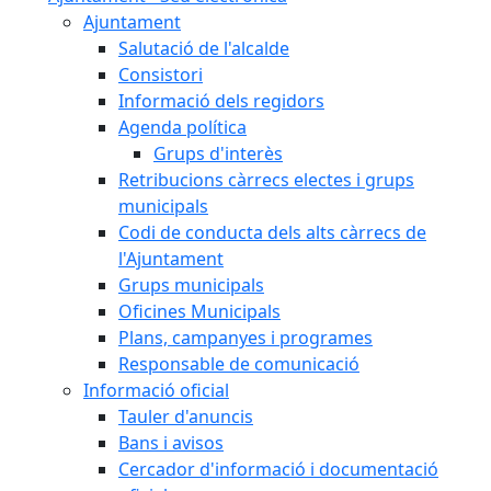
Ajuntament
Salutació de l'alcalde
Consistori
Informació dels regidors
Agenda política
Grups d'interès
Retribucions càrrecs electes i grups
municipals
Codi de conducta dels alts càrrecs de
l'Ajuntament
Grups municipals
Oficines Municipals
Plans, campanyes i programes
Responsable de comunicació
Informació oficial
Tauler d'anuncis
Bans i avisos
Cercador d'informació i documentació