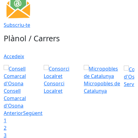
Subscriu-te
Plànol / Carrers
Accedeix
d'Oso
Consorci
Micropobles de
Servei
Consell
Localret
Catalunya
Comarcal
d'Osona
Anterior
Següent
1
2
3