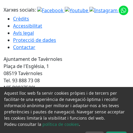
Xarxes socials:
Crèdits
Accessibilitat
Avís legal
Protecció de dades
Contactar
Ajuntament de Tavèrnoles
Plaça de l'Església, 1
08519 Tavèrnoles
Tel. 93 888 73 08
NIF P0827500J
Aquest lloc web fa servir cookies pròpies i de tercers per
Amb la col·laboració de:
facilitar-te una experiència de navegació òptima i recollir
informació anònima per millorar i adaptar-nos a les teves
preferències i pautes de navegació. Navegar sense acceptar
les cookies limitarà la visibilitat i funcions del web.
Podeu consultar la
política de cookies
.