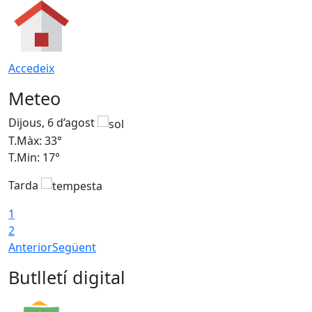
Accedeix
Meteo
Dijous, 6 d’agost
D
T.Màx: 33°
T
T.Min: 17°
T
Tarda
T
1
2
Anterior
Següent
Butlletí digital