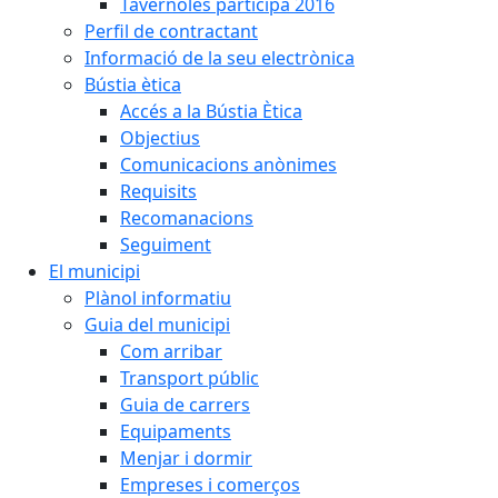
Tavèrnoles participa 2016
Perfil de contractant
Informació de la seu electrònica
Bústia ètica
Accés a la Bústia Ètica
Objectius
Comunicacions anònimes
Requisits
Recomanacions
Seguiment
El municipi
Plànol informatiu
Guia del municipi
Com arribar
Transport públic
Guia de carrers
Equipaments
Menjar i dormir
Empreses i comerços