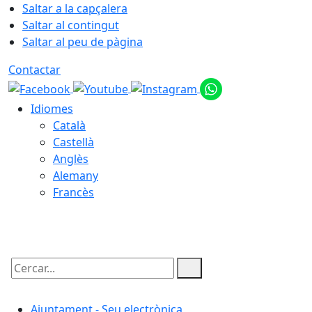
Saltar a la capçalera
Saltar al contingut
Saltar al peu de pàgina
Contactar
Idiomes
Català
Castellà
Anglès
Alemany
Francès
06.08.2026 | 01:27
Cercar:
Ajuntament - Seu electrònica