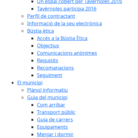
Un espai cobert per Tavèrnoles 2016
Tavèrnoles participa 2016
Perfil de contractant
Informació de la seu electrònica
Bústia ètica
Accés a la Bústia Ètica
Objectius
Comunicacions anònimes
Requisits
Recomanacions
Seguiment
El municipi
Plànol informatiu
Guia del municipi
Com arribar
Transport públic
Guia de carrers
Equipaments
Menjar i dormir