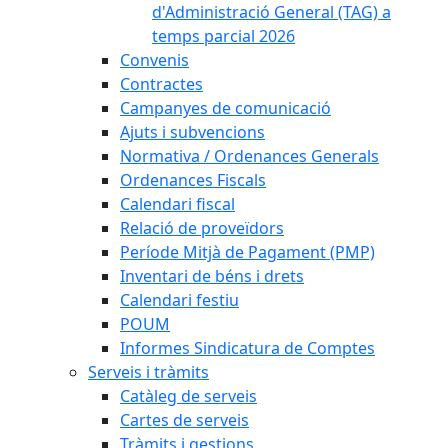
d'Administració General (TAG) a
temps parcial 2026
Convenis
Contractes
Campanyes de comunicació
Ajuts i subvencions
Normativa / Ordenances Generals
Ordenances Fiscals
Calendari fiscal
Relació de proveïdors
Període Mitjà de Pagament (PMP)
Inventari de béns i drets
Calendari festiu
POUM
Informes Sindicatura de Comptes
Serveis i tràmits
Catàleg de serveis
Cartes de serveis
Tràmits i gestions