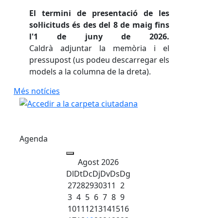
El termini de presentació de les
sol·licituds és des del 8 de maig fins
l'1 de juny de 2026.
Caldrà adjuntar la memòria i el
pressupost (us podeu descarregar els
models a la columna de la dreta).
Més notícies
Agenda
Agost 2026
Dl
Dt
Dc
Dj
Dv
Ds
Dg
27
28
29
30
31
1
2
3
4
5
6
7
8
9
10
11
12
13
14
15
16