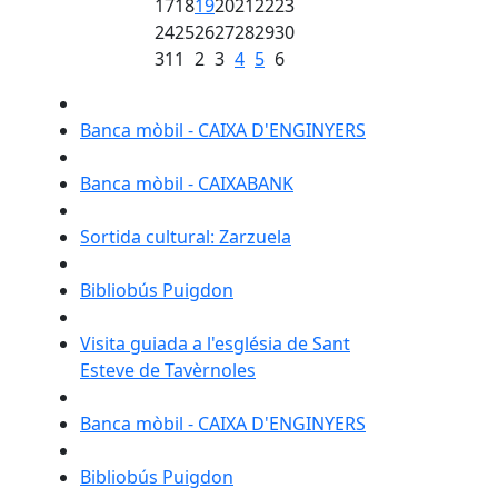
17
18
19
20
21
22
23
24
25
26
27
28
29
30
31
1
2
3
4
5
6
Banca mòbil - CAIXA D'ENGINYERS
Banca mòbil - CAIXABANK
Sortida cultural: Zarzuela
Bibliobús Puigdon
Visita guiada a l'església de Sant
Esteve de Tavèrnoles
Banca mòbil - CAIXA D'ENGINYERS
Bibliobús Puigdon