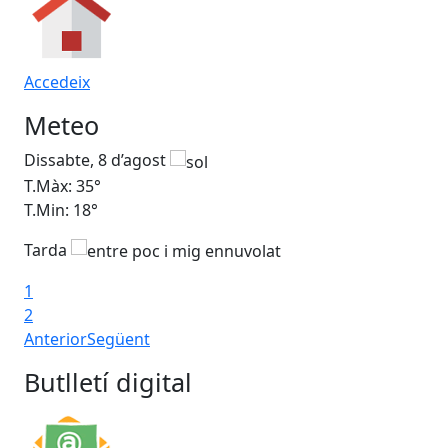
Accedeix
Meteo
Dissabte, 8 d’agost
Di
T.Màx: 35°
T.M
T.Min: 18°
T.M
Tarda
Ta
1
2
Anterior
Següent
Butlletí digital