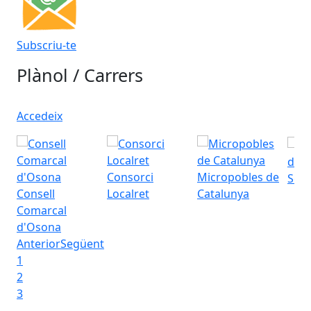
Subscriu-te
Plànol / Carrers
Accedeix
d'O
Consorci
Micropobles de
Serv
Consell
Localret
Catalunya
Comarcal
d'Osona
Anterior
Següent
1
2
3