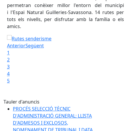
ant
permetran conèixer millor l'entorn del municipi
de 
’una
i l'Espai Natural Guilleries-Savassona. 14 rutes per
del
narà
tots els nivells, per disfrutar amb la família o els
Ser
s i
amics.
tats
Rutes de senderisme
stia
Anterior
Següent
èxit
1
 una
2
3
otrucada
4
5
Tauler d'anuncis
PROCÉS SELECCIÓ TÈCNIC
D'ADMINISTRACIÓ GENERAL: LLISTA
D'ADMESOS I EXCLOSOS,
NOMENAMENT DE TRIBUNAL I DATA