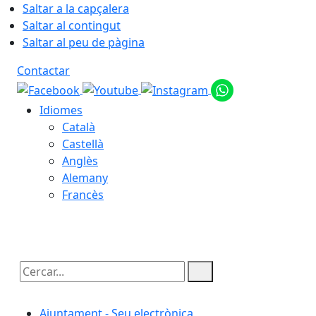
Saltar a la capçalera
Saltar al contingut
Saltar al peu de pàgina
Contactar
Idiomes
Català
Castellà
Anglès
Alemany
Francès
08.08.2026 | 06:13
Cercar:
Ajuntament - Seu electrònica