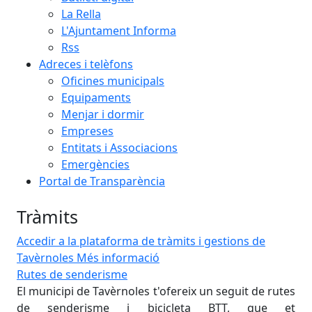
La Rella
L'Ajuntament Informa
Rss
Adreces i telèfons
Oficines municipals
Equipaments
Menjar i dormir
Empreses
Entitats i Associacions
Emergències
Portal de Transparència
Tràmits
Accedir a la plataforma de tràmits i gestions de
Tavèrnoles
Més informació
Rutes de senderisme
Ser
El municipi de Tavèrnoles t'ofereix un seguit de rutes
Do
vei
de senderisme i bicicleta BTT, que et
l'A