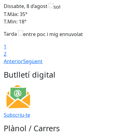
Dissabte, 8 d’agost
D
T.Màx: 35°
T
T.Min: 18°
T
Tarda
T
1
2
Anterior
Següent
Butlletí digital
Subscriu-te
Plànol / Carrers