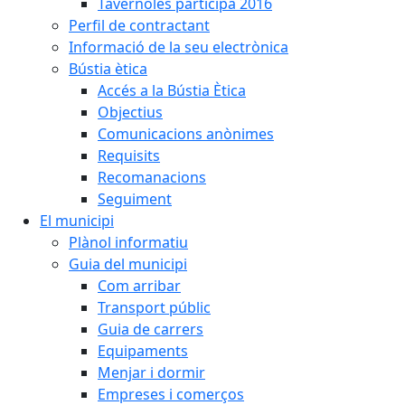
Tavèrnoles participa 2016
Perfil de contractant
Informació de la seu electrònica
Bústia ètica
Accés a la Bústia Ètica
Objectius
Comunicacions anònimes
Requisits
Recomanacions
Seguiment
El municipi
Plànol informatiu
Guia del municipi
Com arribar
Transport públic
Guia de carrers
Equipaments
Menjar i dormir
Empreses i comerços