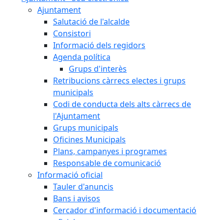
Ajuntament
Salutació de l'alcalde
Consistori
Informació dels regidors
Agenda política
Grups d'interès
Retribucions càrrecs electes i grups
municipals
Codi de conducta dels alts càrrecs de
l'Ajuntament
Grups municipals
Oficines Municipals
Plans, campanyes i programes
Responsable de comunicació
Informació oficial
Tauler d'anuncis
Bans i avisos
Cercador d'informació i documentació