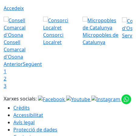
Accedeix
d'Oso
Consorci
Micropobles de
Servei
Consell
Localret
Catalunya
Comarcal
d'Osona
Anterior
Següent
1
2
3
Xarxes socials:
Crèdits
Accessibilitat
Avís legal
Protecció de dades