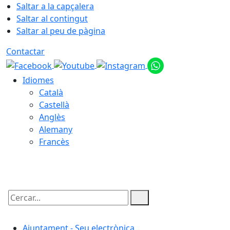
Saltar a la capçalera
Saltar al contingut
Saltar al peu de pàgina
Contactar
Idiomes
Català
Castellà
Anglès
Alemany
Francès
08.08.2026 | 08:37
Cercar:
Ajuntament - Seu electrònica