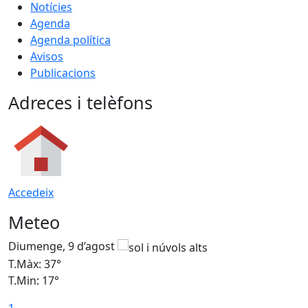
Notícies
Agenda
Agenda política
Avisos
Publicacions
Adreces i telèfons
Accedeix
Meteo
Diumenge, 9 d’agost
D
T.Màx: 37°
T
T.Min: 17°
T
1
T