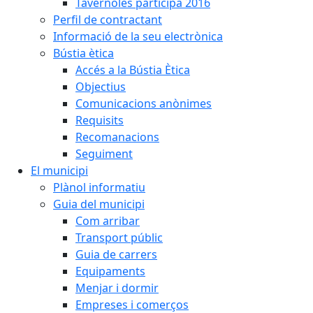
Tavèrnoles participa 2016
Perfil de contractant
Informació de la seu electrònica
Bústia ètica
Accés a la Bústia Ètica
Objectius
Comunicacions anònimes
Requisits
Recomanacions
Seguiment
El municipi
Plànol informatiu
Guia del municipi
Com arribar
Transport públic
Guia de carrers
Equipaments
Menjar i dormir
Empreses i comerços