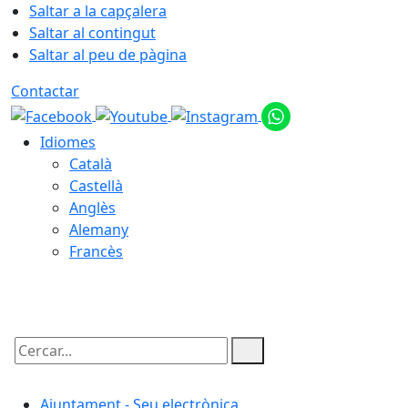
Saltar a la capçalera
Saltar al contingut
Saltar al peu de pàgina
Contactar
Idiomes
Català
Castellà
Anglès
Alemany
Francès
09.08.2026 | 02:53
Cercar:
Ajuntament - Seu electrònica