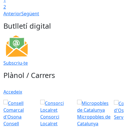
2
Anterior
Següent
Butlletí digital
Subscriu-te
Plànol / Carrers
Accedeix
d'Oso
Consorci
Micropobles de
Servei
Consell
Localret
Catalunya