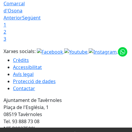
Comarcal
d'Osona
Anterior
Següent
1
2
3
Xarxes socials:
Crèdits
Accessibilitat
Avís legal
Protecció de dades
Contactar
Ajuntament de Tavèrnoles
Plaça de l'Església, 1
08519 Tavèrnoles
Tel. 93 888 73 08
NIF P0827500J