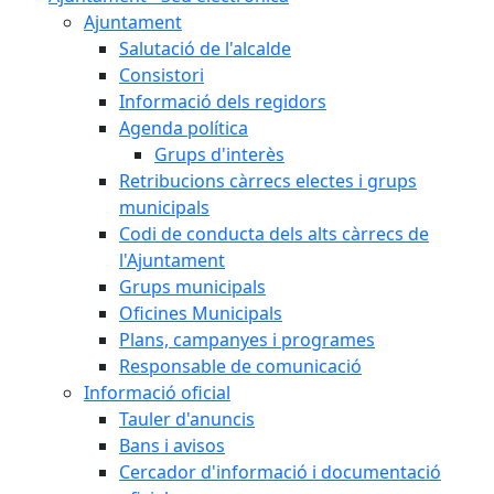
Ajuntament
Salutació de l'alcalde
Consistori
Informació dels regidors
Agenda política
Grups d'interès
Retribucions càrrecs electes i grups
municipals
Codi de conducta dels alts càrrecs de
l'Ajuntament
Grups municipals
Oficines Municipals
Plans, campanyes i programes
Responsable de comunicació
Informació oficial
Tauler d'anuncis
Bans i avisos
Cercador d'informació i documentació