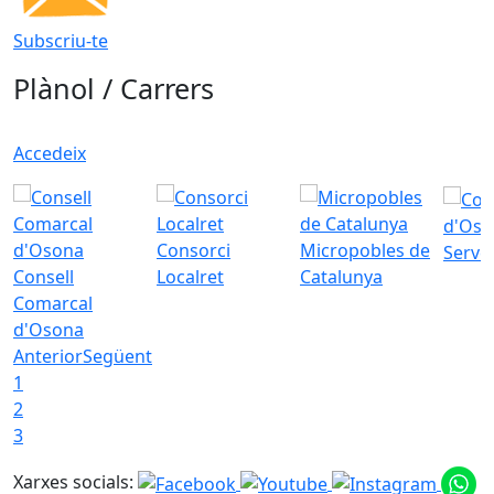
Subscriu-te
Plànol / Carrers
Accedeix
d'Oso
Consorci
Micropobles de
Servei
Consell
Localret
Catalunya
Comarcal
d'Osona
Anterior
Següent
1
2
3
Xarxes socials: