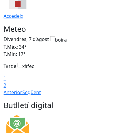
Accedeix
Meteo
Divendres, 7 d’agost
D
T.Màx: 34°
T
T.Min: 17°
T
Tarda
T
1
2
Anterior
Següent
Butlletí digital