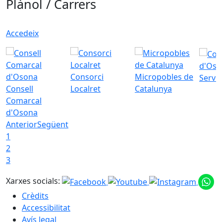
Plànol / Carrers
Accedeix
d'Oso
Consorci
Micropobles de
Servei
Consell
Localret
Catalunya
Comarcal
d'Osona
Anterior
Següent
1
2
3
Xarxes socials:
Crèdits
Accessibilitat
Avís legal