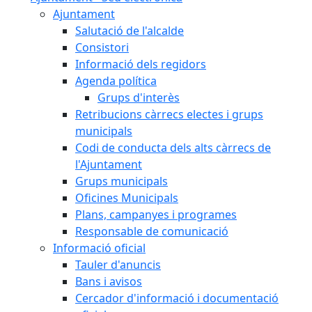
Ajuntament
Salutació de l'alcalde
Consistori
Informació dels regidors
Agenda política
Grups d'interès
Retribucions càrrecs electes i grups
municipals
Codi de conducta dels alts càrrecs de
l'Ajuntament
Grups municipals
Oficines Municipals
Plans, campanyes i programes
Responsable de comunicació
Informació oficial
Tauler d'anuncis
Bans i avisos
Cercador d'informació i documentació