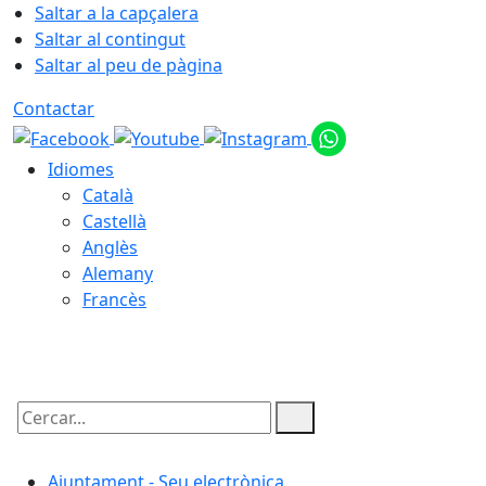
Saltar a la capçalera
Saltar al contingut
Saltar al peu de pàgina
Contactar
Idiomes
Català
Castellà
Anglès
Alemany
Francès
08.08.2026 | 09:38
Cercar:
Ajuntament - Seu electrònica