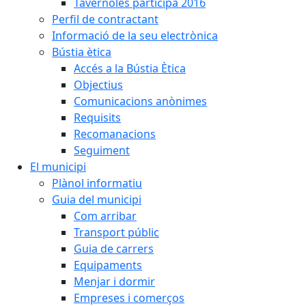
Tavèrnoles participa 2016
Perfil de contractant
Informació de la seu electrònica
Bústia ètica
Accés a la Bústia Ètica
Objectius
Comunicacions anònimes
Requisits
Recomanacions
Seguiment
El municipi
Plànol informatiu
Guia del municipi
Com arribar
Transport públic
Guia de carrers
Equipaments
Menjar i dormir
Empreses i comerços