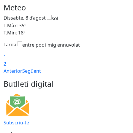
Meteo
Dissabte, 8 d’agost
D
T.Màx: 35°
T
T.Min: 18°
T
Tarda
T
1
2
Anterior
Següent
Butlletí digital
Subscriu-te