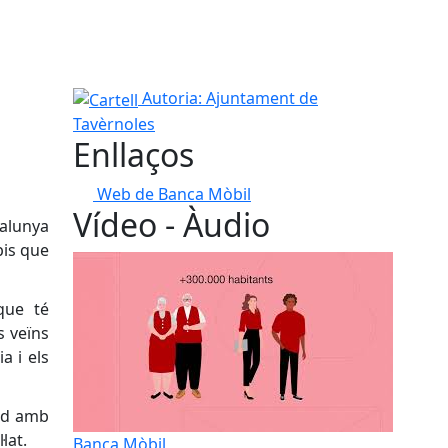
Cartell
Autoria: Ajuntament de
Tavèrnoles
Enllaços
Web de Banca Mòbil
Vídeo - Àudio
talunya
pis que
 que té
s veïns
a i els
ord amb
lat.
Banca Mòbil