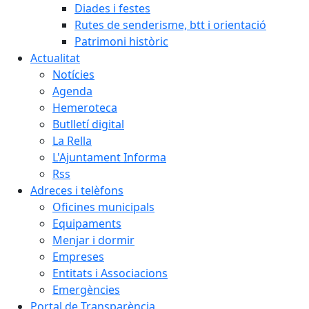
Diades i festes
Rutes de senderisme, btt i orientació
Patrimoni històric
Actualitat
Notícies
Agenda
Hemeroteca
Butlletí digital
La Rella
L'Ajuntament Informa
Rss
Adreces i telèfons
Oficines municipals
Equipaments
Menjar i dormir
Empreses
Entitats i Associacions
Emergències
Portal de Transparència