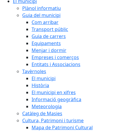
El municipi
Plànol informatiu
Guia del municipi
Com arribar
Transport públic
Guia de carrers
Equipaments
Menjar i dormir
Empreses i comerços
Entitats i Associacions
Tavèrnoles
El municipi
Història
El municipi en xifres
Informació geogràfica
Meteorologia
Catàleg de Masies
Cultura, Patrimoni i turisme
Mapa de Patrimoni Cultural