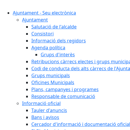
Ajuntament - Seu electrònica
Ajuntament
Salutació de l'alcalde
Consistori
Informació dels regidors
Agenda política
Grups d'interès
Retribucions càrrecs electes i grups municip
Codi de conducta dels alts càrrecs de l'Ajun
Grups municipals
Oficines Municipals
Plans, campanyes i programes
Responsable de comunicació
Informació oficial
Tauler d'anuncis
Bans i avisos
Cercador d'informació i documentació oficia