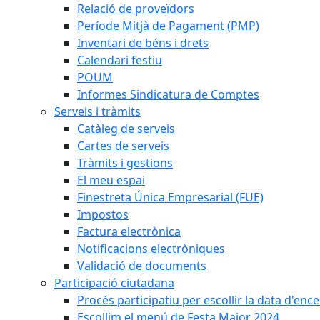
Relació de proveïdors
Període Mitjà de Pagament (PMP)
Inventari de béns i drets
Calendari festiu
POUM
Informes Sindicatura de Comptes
Serveis i tràmits
Catàleg de serveis
Cartes de serveis
Tràmits i gestions
El meu espai
Finestreta Única Empresarial (FUE)
Impostos
Factura electrònica
Notificacions electròniques
Validació de documents
Participació ciutadana
Procés participatiu per escollir la data d'en
Escollim el menú de Festa Major 2024