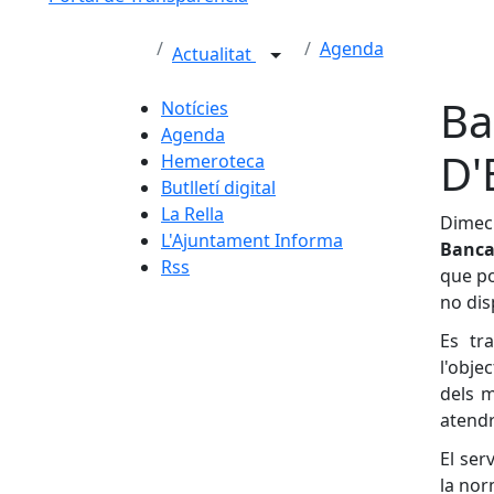
Agenda
Actualitat
Ba
Notícies
Agenda
D'
Hemeroteca
Butlletí digital
La Rella
Dimecr
L'Ajuntament Informa
Banca
Rss
que po
no dis
Es tra
l'obje
dels m
atendr
El ser
la nor