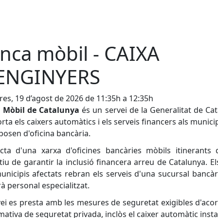
nca mòbil - CAIXA
ENGINYERS
es, 19 d’agost de 2026 de 11:35h a 12:35h
 Mòbil de Catalunya
és un servei de la Generalitat de Ca
rta els caixers automàtics i els serveis financers als munici
posen d'oficina bancària.
cta d'una xarxa d'oficines bancàries mòbils itinerants
ctiu de garantir la inclusió financera arreu de Catalunya. El
unicipis afectats rebran els serveis d'una sucursal bancàri
à personal especialitzat.
vei es presta amb les mesures de seguretat exigibles d'ac
mativa de seguretat privada, inclòs el caixer automàtic instal·