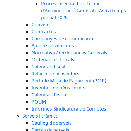
Procés selectiu d'un Tècnic
d'Administració General (TAG) a temps
parcial 2026
Convenis
Contractes
Campanyes de comunicació
Ajuts i subvencions
Normativa / Ordenances Generals
Ordenances Fiscals
Calendari fiscal
Relació de proveïdors
Període Mitjà de Pagament (PMP)
Inventari de béns i drets
Calendari festiu
POUM
Informes Sindicatura de Comptes
Serveis i tràmits
Catàleg de serveis
Cartes de serveis