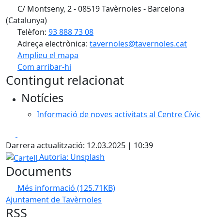
C/ Montseny, 2 - 08519 Tavèrnoles - Barcelona
(Catalunya)
Telèfon:
93 888 73 08
Adreça electrònica:
tavernoles@tavernoles.cat
Amplieu el mapa
Com arribar-hi
Leaflet
| ©
OpenStreetMap
contributors
Contingut relacionat
+
Notícies
−
Informació de noves activitats al Centre Cívic
Facebook
X
Darrera actualització: 12.03.2025 | 10:39
Cartell
Autoria: Unsplash
Documents
Més informació
(125.71KB)
Ajuntament de Tavèrnoles
RSS