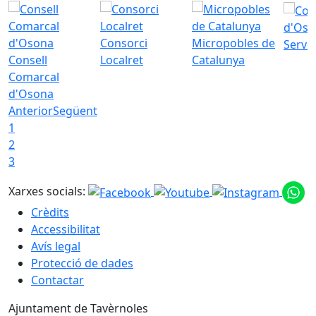
d'Oso
Consorci
Micropobles de
Servei
Consell
Localret
Catalunya
Comarcal
d'Osona
Anterior
Següent
1
2
3
Xarxes socials:
Crèdits
Accessibilitat
Avís legal
Protecció de dades
Contactar
Ajuntament de Tavèrnoles