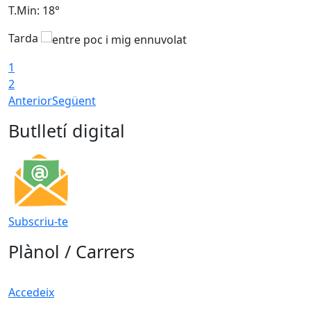
T.Min: 18°
T
Tarda
T
1
2
Anterior
Següent
Butlletí digital
Subscriu-te
Plànol / Carrers
Accedeix