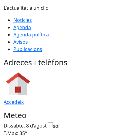
L'actualitat a un clic
Notícies
Agenda
Agenda política
Avisos
Publicacions
Adreces i telèfons
Accedeix
Meteo
Dissabte, 8 d’agost
D
T.Màx: 35°
T