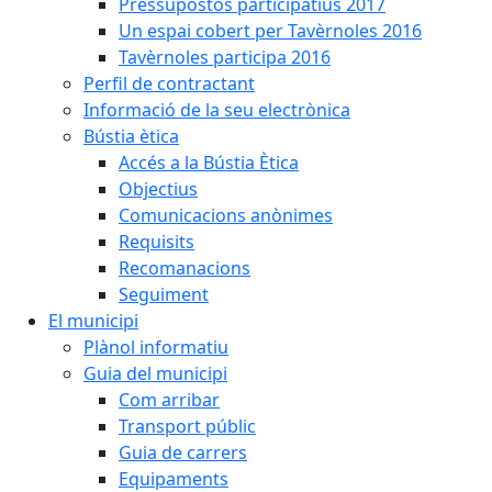
Pressupostos participatius 2017
Un espai cobert per Tavèrnoles 2016
Tavèrnoles participa 2016
Perfil de contractant
Informació de la seu electrònica
Bústia ètica
Accés a la Bústia Ètica
Objectius
Comunicacions anònimes
Requisits
Recomanacions
Seguiment
El municipi
Plànol informatiu
Guia del municipi
Com arribar
Transport públic
Guia de carrers
Equipaments