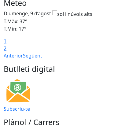
Meteo
Diumenge, 9 d’agost
D
T.Màx: 37°
T
T.Min: 17°
T
1
T
2
Anterior
Següent
Butlletí digital
Subscriu-te
Plànol / Carrers