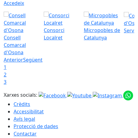
Accedeix
d'Oso
Consorci
Micropobles de
Servei
Consell
Localret
Catalunya
Comarcal
d'Osona
Anterior
Següent
1
2
3
Xarxes socials:
Crèdits
Accessibilitat
Avís legal
Protecció de dades
Contactar