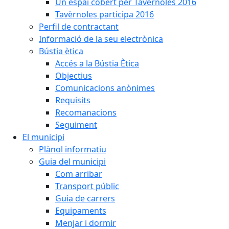
Un espai cobert per Tavèrnoles 2016
Tavèrnoles participa 2016
Perfil de contractant
Informació de la seu electrònica
Bústia ètica
Accés a la Bústia Ètica
Objectius
Comunicacions anònimes
Requisits
Recomanacions
Seguiment
El municipi
Plànol informatiu
Guia del municipi
Com arribar
Transport públic
Guia de carrers
Equipaments
Menjar i dormir