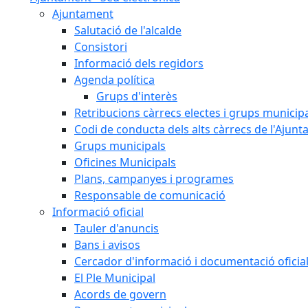
Ajuntament
Salutació de l'alcalde
Consistori
Informació dels regidors
Agenda política
Grups d'interès
Retribucions càrrecs electes i grups municip
Codi de conducta dels alts càrrecs de l'Ajun
Grups municipals
Oficines Municipals
Plans, campanyes i programes
Responsable de comunicació
Informació oficial
Tauler d'anuncis
Bans i avisos
Cercador d'informació i documentació oficia
El Ple Municipal
Acords de govern