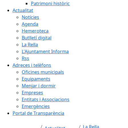
Patrimoni històric
Actualitat
Notícies
Agenda
Hemeroteca
Butlletí digital
La Rella
L'Ajuntament Informa
Rss
Adreces i telèfons
Oficines municipals
Equipaments
Menjar i dormir
Empreses
Entitats i Associacions
Emergències
Portal de Transparència
La Rella