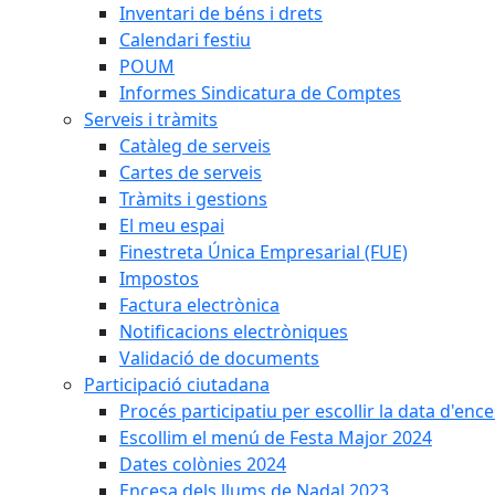
Inventari de béns i drets
Calendari festiu
POUM
Informes Sindicatura de Comptes
Serveis i tràmits
Catàleg de serveis
Cartes de serveis
Tràmits i gestions
El meu espai
Finestreta Única Empresarial (FUE)
Impostos
Factura electrònica
Notificacions electròniques
Validació de documents
Participació ciutadana
Procés participatiu per escollir la data d'en
Escollim el menú de Festa Major 2024
Dates colònies 2024
Encesa dels llums de Nadal 2023