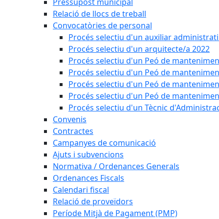
Pressupost municipal
Relació de llocs de treball
Convocatòries de personal
Procés selectiu d'un auxiliar administrat
Procés selectiu d'un arquitecte/a 2022
Procés selectiu d'un Peó de mantenimen
Procés selectiu d'un Peó de mantenimen
Procés selectiu d'un Peó de mantenimen
Procés selectiu d'un Peó de mantenimen
Procés selectiu d'un Tècnic d'Administra
Convenis
Contractes
Campanyes de comunicació
Ajuts i subvencions
Normativa / Ordenances Generals
Ordenances Fiscals
Calendari fiscal
Relació de proveïdors
Període Mitjà de Pagament (PMP)