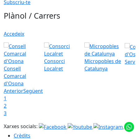
Subscriu-te
Plànol / Carrers
Accedeix
d'Oso
Consorci
Micropobles de
Servei
Consell
Localret
Catalunya
Comarcal
d'Osona
Anterior
Següent
1
2
3
Xarxes socials:
Crèdits