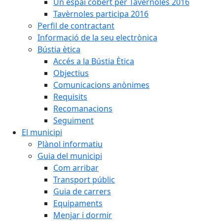
Un espai cobert per Tavèrnoles 2016
Tavèrnoles participa 2016
Perfil de contractant
Informació de la seu electrònica
Bústia ètica
Accés a la Bústia Ètica
Objectius
Comunicacions anònimes
Requisits
Recomanacions
Seguiment
El municipi
Plànol informatiu
Guia del municipi
Com arribar
Transport públic
Guia de carrers
Equipaments
Menjar i dormir