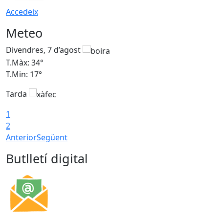
Accedeix
Meteo
Divendres, 7 d’agost
D
T.Màx: 34°
T
T.Min: 17°
T
Tarda
T
1
2
Anterior
Següent
Butlletí digital