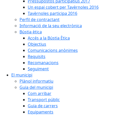
Pressupostos participatius 2017
Un espai cobert per Tavèrnoles 2016
Tavèrnoles participa 2016
Perfil de contractant
Informació de la seu electrònica
Bústia ètica
Accés a la Bústia Ètica
Objectius
Comunicacions anònimes
Requisits
Recomanacions
Seguiment
El municipi
Plànol informatiu
Guia del municipi
Com arribar
Transport públic
Guia de carrers
Equipaments