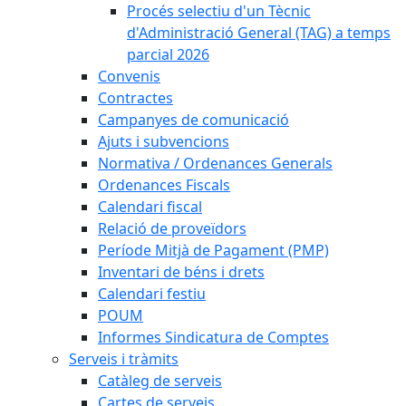
Procés selectiu d'un Tècnic
d'Administració General (TAG) a temps
parcial 2026
Convenis
Contractes
Campanyes de comunicació
Ajuts i subvencions
Normativa / Ordenances Generals
Ordenances Fiscals
Calendari fiscal
Relació de proveïdors
Període Mitjà de Pagament (PMP)
Inventari de béns i drets
Calendari festiu
POUM
Informes Sindicatura de Comptes
Serveis i tràmits
Catàleg de serveis
Cartes de serveis