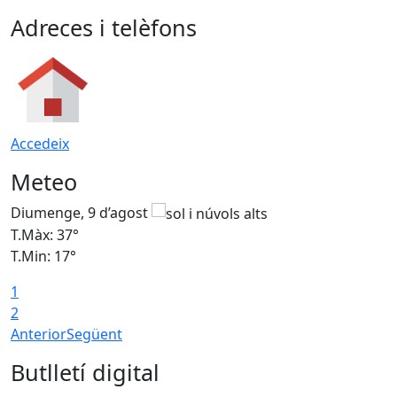
Adreces i telèfons
Accedeix
Meteo
Diumenge, 9 d’agost
D
T.Màx: 37°
T
T.Min: 17°
T
1
T
2
Anterior
Següent
Butlletí digital