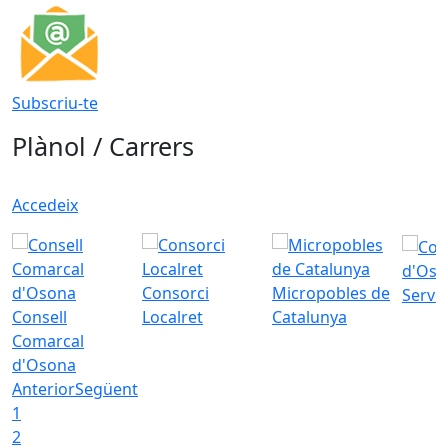
Subscriu-te
Plànol / Carrers
Accedeix
d'Oso
Consorci
Micropobles de
Servei
Consell
Localret
Catalunya
Comarcal
d'Osona
Anterior
Següent
1
2