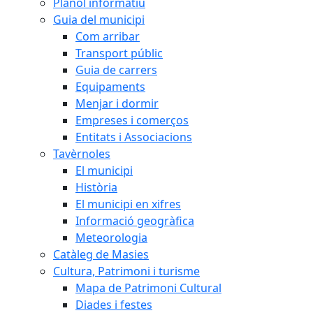
Plànol informatiu
Guia del municipi
Com arribar
Transport públic
Guia de carrers
Equipaments
Menjar i dormir
Empreses i comerços
Entitats i Associacions
Tavèrnoles
El municipi
Història
El municipi en xifres
Informació geogràfica
Meteorologia
Catàleg de Masies
Cultura, Patrimoni i turisme
Mapa de Patrimoni Cultural
Diades i festes