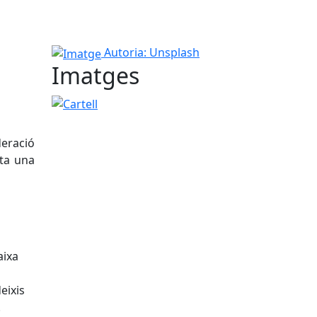
Imatge
Autoria: Unsplash
Imatges
Cartell
deració
ta una
aixa
eixis
.