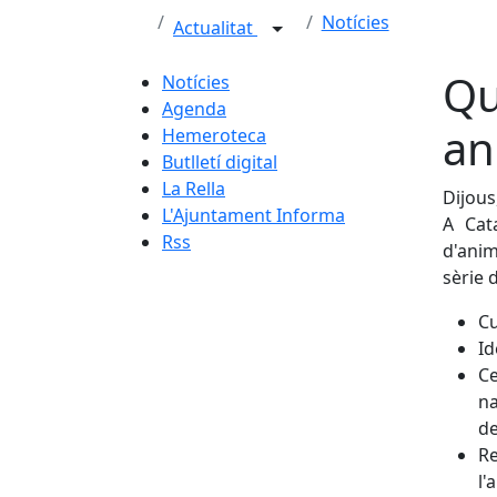
Notícies
Actualitat
Qu
Notícies
Agenda
an
Hemeroteca
Butlletí digital
La Rella
Dijous
L'Ajuntament Informa
A Cata
Rss
d'ani
sèrie 
Cu
Id
Ce
na
de
Re
l'