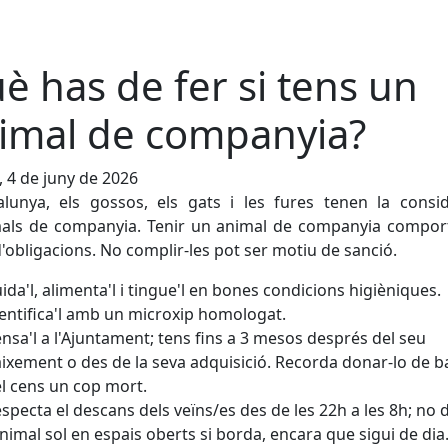
è has de fer si tens un
imal de companyia?
, 4 de juny de 2026
lunya, els gossos, els gats i les fures tenen la consi
mals de companyia. Tenir un animal de companyia compor
d'obligacions. No complir-les pot ser motiu de sanció.
ida'l, alimenta'l i tingue'l en bones condicions higièniques.
entifica'l amb un microxip homologat.
nsa'l a l'Ajuntament; tens fins a 3 mesos després del seu
ixement o des de la seva adquisició. Recorda donar-lo de b
l cens un cop mort.
specta el descans dels veïns/es des de les 22h a les 8h; no d
animal sol en espais oberts si borda, encara que sigui de dia