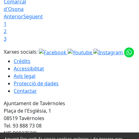
Comarcal
d'Osona
Anterior
Següent
1
2
3
Xarxes socials:
Crèdits
Accessibilitat
Avís legal
Protecció de dades
Contactar
Ajuntament de Tavèrnoles
Plaça de l'Església, 1
08519 Tavèrnoles
Tel. 93 888 73 08
NIF P0827500J
Aquest lloc web fa servir cookies pròpies i de tercers per