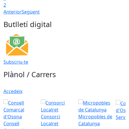
2
Anterior
Següent
Butlletí digital
Subscriu-te
Plànol / Carrers
Accedeix
d'Oso
Consorci
Micropobles de
Servei
Consell
Localret
Catalunya