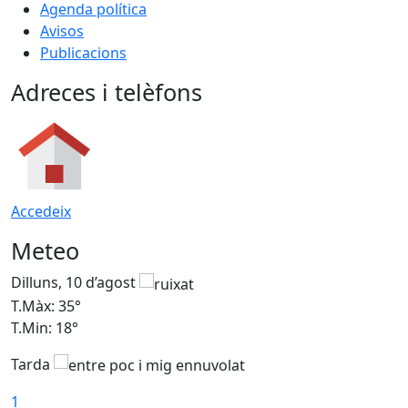
Agenda política
Avisos
Publicacions
Adreces i telèfons
Accedeix
Meteo
Dilluns, 10 d’agost
D
T.Màx: 35°
T
T.Min: 18°
T
Tarda
T
1