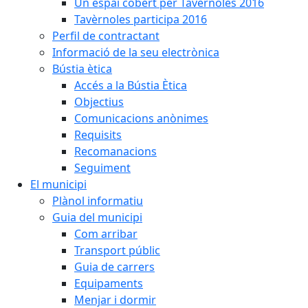
Un espai cobert per Tavèrnoles 2016
Tavèrnoles participa 2016
Perfil de contractant
Informació de la seu electrònica
Bústia ètica
Accés a la Bústia Ètica
Objectius
Comunicacions anònimes
Requisits
Recomanacions
Seguiment
El municipi
Plànol informatiu
Guia del municipi
Com arribar
Transport públic
Guia de carrers
Equipaments
Menjar i dormir