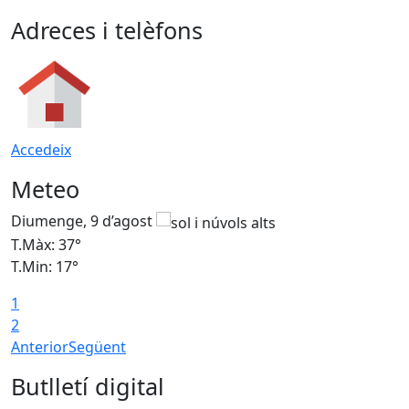
Adreces i telèfons
Accedeix
Meteo
Diumenge, 9 d’agost
D
T.Màx: 37°
T
T.Min: 17°
T
1
T
2
Anterior
Següent
Butlletí digital