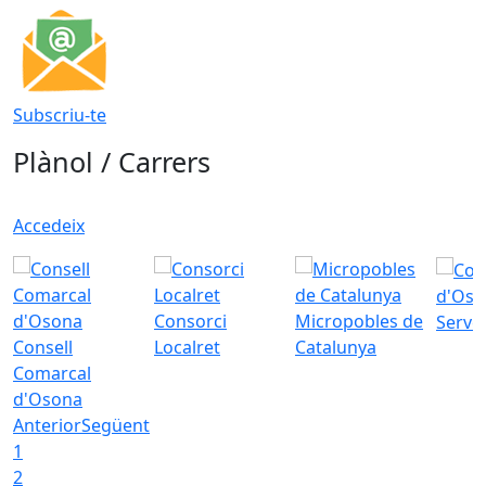
Subscriu-te
Plànol / Carrers
Accedeix
d'Oso
Consorci
Micropobles de
Servei
Consell
Localret
Catalunya
Comarcal
d'Osona
Anterior
Següent
1
2