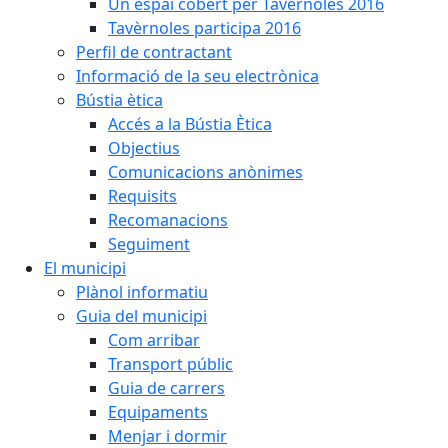
Un espai cobert per Tavèrnoles 2016
Tavèrnoles participa 2016
Perfil de contractant
Informació de la seu electrònica
Bústia ètica
Accés a la Bústia Ètica
Objectius
Comunicacions anònimes
Requisits
Recomanacions
Seguiment
El municipi
Plànol informatiu
Guia del municipi
Com arribar
Transport públic
Guia de carrers
Equipaments
Menjar i dormir