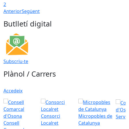
2
Anterior
Següent
Butlletí digital
Subscriu-te
Plànol / Carrers
Accedeix
d'Oso
Consorci
Micropobles de
Servei
Consell
Localret
Catalunya