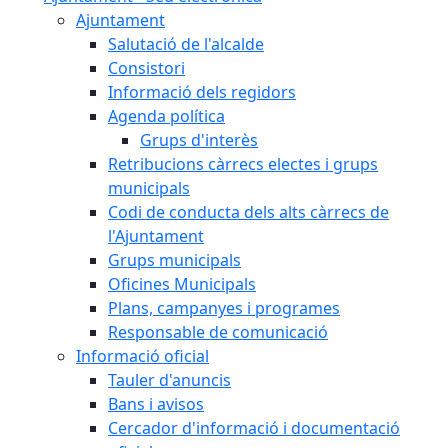
Ajuntament
Salutació de l'alcalde
Consistori
Informació dels regidors
Agenda política
Grups d'interès
Retribucions càrrecs electes i grups
municipals
Codi de conducta dels alts càrrecs de
l'Ajuntament
Grups municipals
Oficines Municipals
Plans, campanyes i programes
Responsable de comunicació
Informació oficial
Tauler d'anuncis
Bans i avisos
Cercador d'informació i documentació