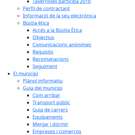
Tavèrnoles participa 2016
Perfil de contractant
Informació de la seu electrònica
Bústia ètica
Accés a la Bústia Ètica
Objectius
Comunicacions anònimes
Requisits
Recomanacions
Seguiment
El municipi
Plànol informatiu
Guia del municipi
Com arribar
Transport públic
Guia de carrers
Equipaments
Menjar i dormir
Empreses i comerços