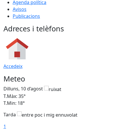
Agenda política
Avisos
Publicacions
Adreces i telèfons
Accedeix
Meteo
Dilluns, 10 d’agost
D
T.Màx: 35°
T
T.Min: 18°
T
Tarda
T
1