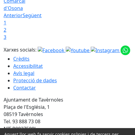
Comarcal
d'Osona
Anterior
Següent
1
2
3
Xarxes socials:
Crèdits
Accessibilitat
Avís legal
Protecció de dades
Contactar
Ajuntament de Tavèrnoles
Plaça de l'Església, 1
08519 Tavèrnoles
Tel. 93 888 73 08
NIF P0827500J
Aquest lloc web fa servir cookies pròpies i de tercers per