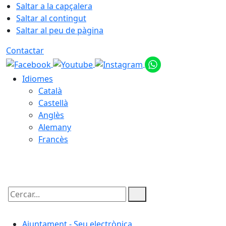
Saltar a la capçalera
Saltar al contingut
Saltar al peu de pàgina
Contactar
Idiomes
Català
Castellà
Anglès
Alemany
Francès
10.08.2026 | 06:40
Cercar:
Ajuntament - Seu electrònica