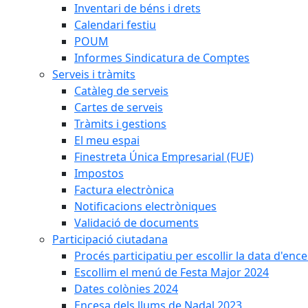
Inventari de béns i drets
Calendari festiu
POUM
Informes Sindicatura de Comptes
Serveis i tràmits
Catàleg de serveis
Cartes de serveis
Tràmits i gestions
El meu espai
Finestreta Única Empresarial (FUE)
Impostos
Factura electrònica
Notificacions electròniques
Validació de documents
Participació ciutadana
Procés participatiu per escollir la data d'en
Escollim el menú de Festa Major 2024
Dates colònies 2024
Encesa dels llums de Nadal 2023