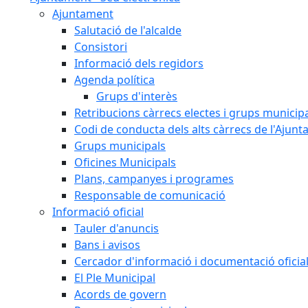
Ajuntament
Salutació de l'alcalde
Consistori
Informació dels regidors
Agenda política
Grups d'interès
Retribucions càrrecs electes i grups municip
Codi de conducta dels alts càrrecs de l'Ajun
Grups municipals
Oficines Municipals
Plans, campanyes i programes
Responsable de comunicació
Informació oficial
Tauler d'anuncis
Bans i avisos
Cercador d'informació i documentació oficia
El Ple Municipal
Acords de govern