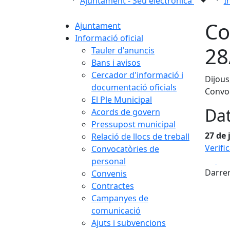
Ajuntament - Seu electrònica
I
Co
Ajuntament
Informació oficial
28
Tauler d'anuncis
Bans i avisos
Cercador d'informació i
Dijous
documentació oficials
Convoc
El Ple Municipal
Dat
Acords de govern
Pressupost municipal
27 de 
Relació de llocs de treball
Verifi
Convocatòries de
Fa
personal
Darrer
Convenis
Contractes
Campanyes de
comunicació
Ajuts i subvencions