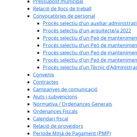
Pressupost municipal
Relació de llocs de treball
Convocatòries de personal
Procés selectiu d'un auxiliar administrat
Procés selectiu d'un arquitecte/a 2022
Procés selectiu d'un Peó de mantenimen
Procés selectiu d'un Peó de mantenimen
Procés selectiu d'un Peó de mantenimen
Procés selectiu d'un Peó de mantenimen
Procés selectiu d'un Tècnic d'Administra
Convenis
Contractes
Campanyes de comunicació
Ajuts i subvencions
Normativa / Ordenances Generals
Ordenances Fiscals
Calendari fiscal
Relació de proveïdors
Període Mitjà de Pagament (PMP)