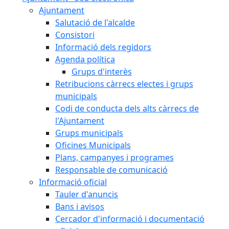
Ajuntament
Salutació de l'alcalde
Consistori
Informació dels regidors
Agenda política
Grups d'interès
Retribucions càrrecs electes i grups
municipals
Codi de conducta dels alts càrrecs de
l'Ajuntament
Grups municipals
Oficines Municipals
Plans, campanyes i programes
Responsable de comunicació
Informació oficial
Tauler d'anuncis
Bans i avisos
Cercador d'informació i documentació