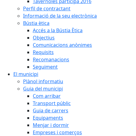
Tavèrnoles participa 2016
Perfil de contractant
Informació de la seu electrònica
Bústia ètica
Accés a la Bústia Ètica
Objectius
Comunicacions anònimes
Requisits
Recomanacions
Seguiment
El municipi
Plànol informatiu
Guia del municipi
Com arribar
Transport públic
Guia de carrers
Equipaments
Menjar i dormir
Empreses i comerços