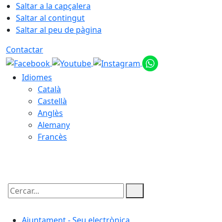
Saltar a la capçalera
Saltar al contingut
Saltar al peu de pàgina
Contactar
Idiomes
Català
Castellà
Anglès
Alemany
Francès
07.08.2026 | 19:00
Cercar:
Ajuntament - Seu electrònica