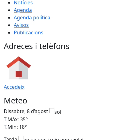
Notícies
Agenda
Agenda política
Avisos
Publicacions
Adreces i telèfons
Accedeix
Meteo
Dissabte, 8 d’agost
D
T.Màx: 35°
T
T.Min: 18°
T
Tarda
T