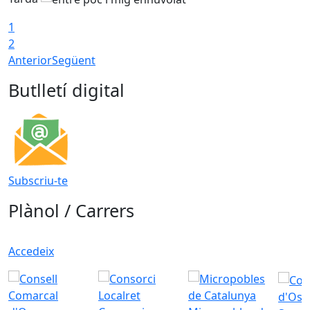
1
2
Anterior
Següent
Butlletí digital
Subscriu-te
Plànol / Carrers
Accedeix
d'Oso