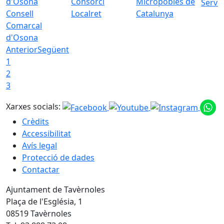
Consorci
Micropobles de
Servei
Consell
Localret
Catalunya
Comarcal
d'Osona
Anterior
Següent
1
2
3
Xarxes socials:
Crèdits
Accessibilitat
Avís legal
Protecció de dades
Contactar
Ajuntament de Tavèrnoles
Plaça de l'Església, 1
08519 Tavèrnoles