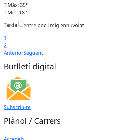
T.Màx: 35°
T
T.Min: 18°
T
Tarda
T
1
2
Anterior
Següent
Butlletí digital
Subscriu-te
Plànol / Carrers
Accedeix