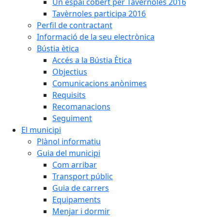
Un espai cobert per Tavèrnoles 2016
Tavèrnoles participa 2016
Perfil de contractant
Informació de la seu electrònica
Bústia ètica
Accés a la Bústia Ètica
Objectius
Comunicacions anònimes
Requisits
Recomanacions
Seguiment
El municipi
Plànol informatiu
Guia del municipi
Com arribar
Transport públic
Guia de carrers
Equipaments
Menjar i dormir