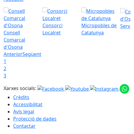
d'Oso
Consorci
Micropobles de
Servei
Consell
Localret
Catalunya
Comarcal
d'Osona
Anterior
Següent
1
2
3
Xarxes socials:
Crèdits
Accessibilitat
Avís legal
Protecció de dades
Contactar