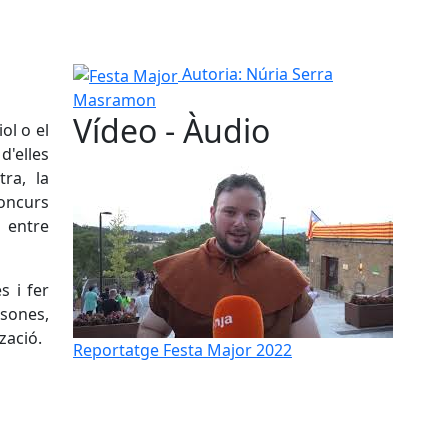
Festa Major
Autoria: Núria Serra
Masramon
Vídeo - Àudio
ol o el
d'elles
ra, la
concurs
, entre
s i fer
sones,
zació.
Reportatge Festa Major 2022