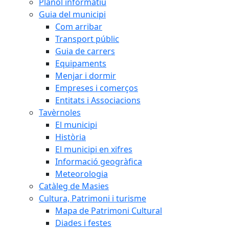
Plànol informatiu
Guia del municipi
Com arribar
Transport públic
Guia de carrers
Equipaments
Menjar i dormir
Empreses i comerços
Entitats i Associacions
Tavèrnoles
El municipi
Història
El municipi en xifres
Informació geogràfica
Meteorologia
Catàleg de Masies
Cultura, Patrimoni i turisme
Mapa de Patrimoni Cultural
Diades i festes