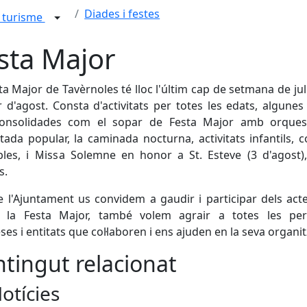
Diades i festes
i turisme
sta Major
ta Major de Tavèrnoles té lloc l'últim cap de setmana de juli
 d'agost. Consta d'activitats per totes les edats, algunes 
onsolidades com el sopar de Festa Major amb orquest
tada popular, la caminada nocturna, activitats infantils, 
ples, i Missa Solemne en honor a St. Esteve (3 d'agost)
s.
 l'Ajuntament us convidem a gaudir i participar dels acte
a la Festa Major, també volem agrair a totes les per
es i entitats que col·laboren i ens ajuden en la seva organit
tingut relacionat
otícies