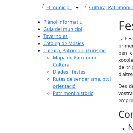
El municipi
Cultura, Patrimoni 
Fe
Plànol informatiu
Guia del municipi
Tavèrnoles
La Fes
Catàleg de Masies
primer
Cultura, Patrimoni i turisme
ben c
Mapa de Patrimoni
xocola
Cultural
de tri
Diades i festes
d'altre
Rutes de senderisme, btt i
orientació
Des de
Patrimoni històric
vostr
empres
Con
N