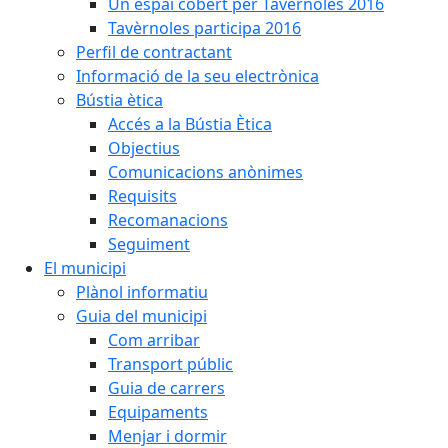
Un espai cobert per Tavèrnoles 2016
Tavèrnoles participa 2016
Perfil de contractant
Informació de la seu electrònica
Bústia ètica
Accés a la Bústia Ètica
Objectius
Comunicacions anònimes
Requisits
Recomanacions
Seguiment
El municipi
Plànol informatiu
Guia del municipi
Com arribar
Transport públic
Guia de carrers
Equipaments
Menjar i dormir