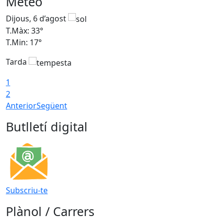
Meteo
Dijous, 6 d’agost
D
T.Màx: 33°
T
T.Min: 17°
T
Tarda
T
1
2
Anterior
Següent
Butlletí digital
Subscriu-te
Plànol / Carrers