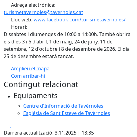
Adreça electrònica:
turismetavernoles@tavernoles.cat
Lloc web:
www.facebook.com/turismetavernoles/
Horari:
Dissabtes i diumenges de 10:00 a 14:00h. També obrirà
els dies 3 i 6 d'abril, 1 de maig, 24 de juny, 11 de
setembre, 12 d'octubre i 8 de desembre de 2026. El dia
25 de desembre estarà tancat.
Amplieu el mapa
Com arribar-hi
Leaflet
| ©
OpenStreetMap
contributors
Contingut relacionat
+
Equipaments
−
Centre d'Informació de Tavèrnoles
Església de Sant Esteve de Tavèrnoles
Facebook
X
Darrera actualització: 3.11.2025 | 13:35