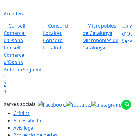
Accedeix
d'Oso
Consorci
Micropobles de
Servei
Consell
Localret
Catalunya
Comarcal
d'Osona
Anterior
Següent
1
2
3
Xarxes socials:
Crèdits
Accessibilitat
Avís legal
Protecció de dades