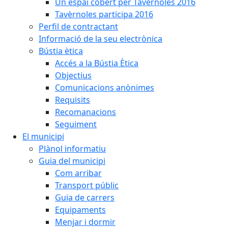
Un espai cobert per Tavèrnoles 2016
Tavèrnoles participa 2016
Perfil de contractant
Informació de la seu electrònica
Bústia ètica
Accés a la Bústia Ètica
Objectius
Comunicacions anònimes
Requisits
Recomanacions
Seguiment
El municipi
Plànol informatiu
Guia del municipi
Com arribar
Transport públic
Guia de carrers
Equipaments
Menjar i dormir