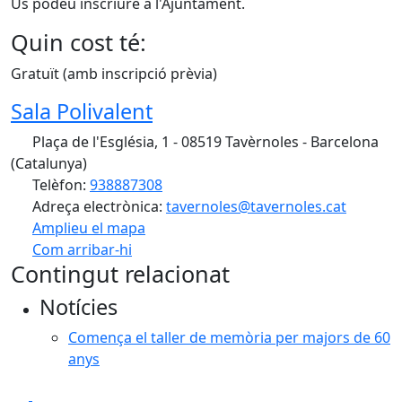
Us podeu inscriure a l'Ajuntament.
Quin cost té:
Gratuït (amb inscripció prèvia)
Sala Polivalent
Plaça de l'Església, 1 - 08519 Tavèrnoles - Barcelona
(Catalunya)
Telèfon:
938887308
Adreça electrònica:
tavernoles@tavernoles.cat
Amplieu el mapa
Com arribar-hi
Leaflet
| ©
OpenStreetMap
contributors
Contingut relacionat
+
Notícies
−
Comença el taller de memòria per majors de 60
anys
Facebook
X