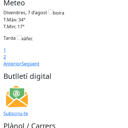
Meteo
Divendres, 7 d’agost
D
T.Màx: 34°
T
T.Min: 17°
T
Tarda
T
1
2
Anterior
Següent
Butlletí digital
Subscriu-te
Plànol / Carrers