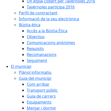
Un espai cobert per Tavèrnoles 2016
Tavèrnoles participa 2016
Perfil de contractant
Informació de la seu electrònica
Bústia ètica
Accés a la Bústia Ètica
Objectius
Comunicacions anònimes
Requisits
Recomanacions
Seguiment
El municipi
Plànol informatiu
Guia del municipi
Com arribar
Transport públic
Guia de carrers
Equipaments
Menjar i dormir