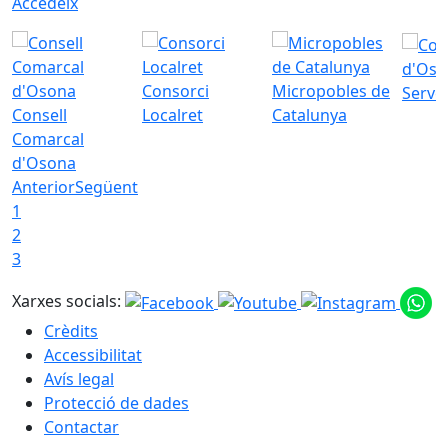
Accedeix
d'Oso
Consorci
Micropobles de
Servei
Consell
Localret
Catalunya
Comarcal
d'Osona
Anterior
Següent
1
2
3
Xarxes socials:
Crèdits
Accessibilitat
Avís legal
Protecció de dades
Contactar