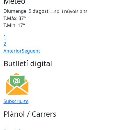
Meteo
Diumenge, 9 d’agost
D
T.Màx: 37°
T
T.Min: 17°
T
1
T
2
Anterior
Següent
Butlletí digital
Subscriu-te
Plànol / Carrers