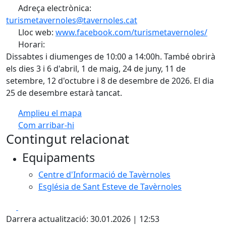
Adreça electrònica:
turismetavernoles@tavernoles.cat
Lloc web:
www.facebook.com/turismetavernoles/
Horari:
Dissabtes i diumenges de 10:00 a 14:00h. També obrirà
els dies 3 i 6 d'abril, 1 de maig, 24 de juny, 11 de
setembre, 12 d'octubre i 8 de desembre de 2026. El dia
25 de desembre estarà tancat.
Amplieu el mapa
Com arribar-hi
Leaflet
| ©
OpenStreetMap
contributors
Contingut relacionat
+
Equipaments
−
Centre d'Informació de Tavèrnoles
Església de Sant Esteve de Tavèrnoles
Facebook
X
Darrera actualització: 30.01.2026 | 12:53