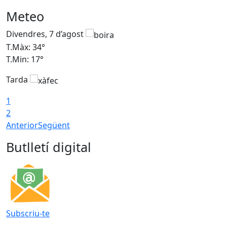
Meteo
Divendres, 7 d’agost
D
T.Màx: 34°
T
T.Min: 17°
T
Tarda
T
1
2
Anterior
Següent
Butlletí digital
Subscriu-te