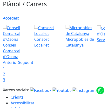
Plànol / Carrers
Accedeix
d'Oso
Consorci
Micropobles de
Servei
Consell
Localret
Catalunya
Comarcal
d'Osona
Anterior
Següent
1
2
3
Xarxes socials:
Crèdits
Accessibilitat