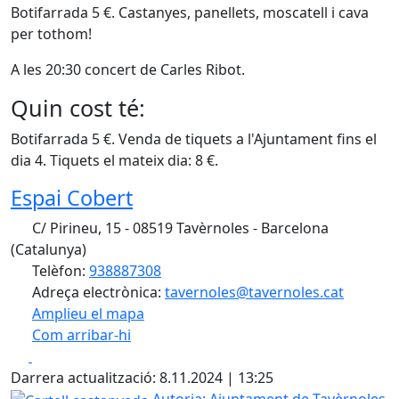
Botifarrada 5 €. Castanyes, panellets, moscatell i cava
per tothom!
A les 20:30 concert de Carles Ribot.
Quin cost té:
Botifarrada 5 €. Venda de tiquets a l'Ajuntament fins el
dia 4. Tiquets el mateix dia: 8 €.
Espai Cobert
C/ Pirineu, 15 - 08519 Tavèrnoles - Barcelona
(Catalunya)
Telèfon:
938887308
Adreça electrònica:
tavernoles@tavernoles.cat
Amplieu el mapa
Com arribar-hi
Leaflet
| ©
OpenStreetMap
contributors
Facebook
X
+
Darrera actualització: 8.11.2024 | 13:25
−
Cartell castanyada