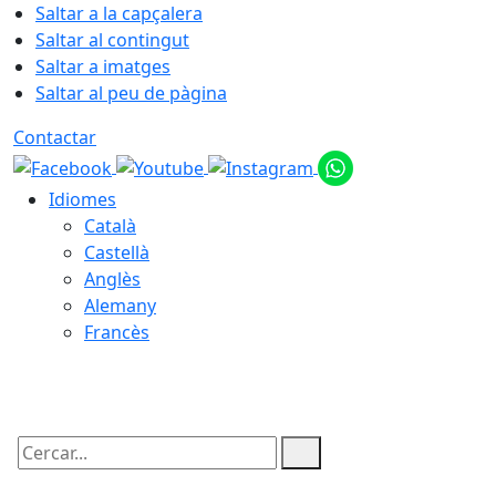
Saltar a la capçalera
Saltar al contingut
Saltar a imatges
Saltar al peu de pàgina
Contactar
Idiomes
Català
Castellà
Anglès
Alemany
Francès
07.08.2026 | 01:55
Cercar: