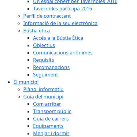
Un espai cobert per Tavèrnoles 2016
Tavèrnoles participa 2016
Perfil de contractant
Informació de la seu electrònica
Bústia ètica
Accés a la Bústia Ètica
Objectius
Comunicacions anònimes
Requisits
Recomanacions
Seguiment
El municipi
Plànol informatiu
Guia del municipi
Com arribar
Transport públic
Guia de carrers
Equipaments
Menjar i dormir