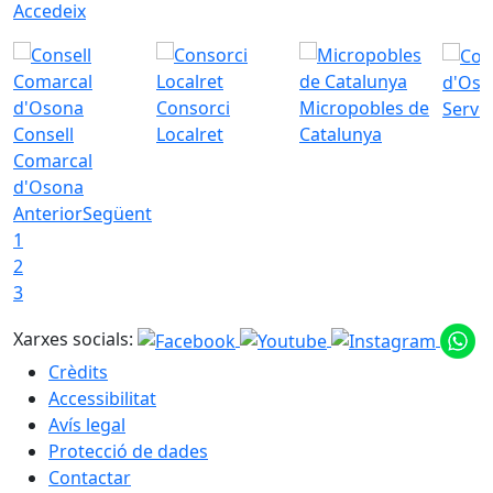
Accedeix
d'Oso
Consorci
Micropobles de
Servei
Consell
Localret
Catalunya
Comarcal
d'Osona
Anterior
Següent
1
2
3
Xarxes socials:
Crèdits
Accessibilitat
Avís legal
Protecció de dades
Contactar