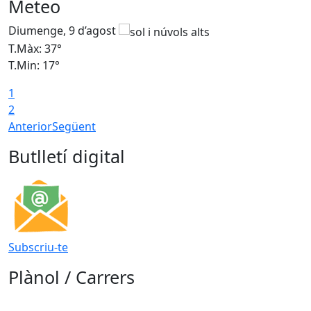
Meteo
Diumenge, 9 d’agost
D
T.Màx: 37°
T
T.Min: 17°
T
1
T
2
Anterior
Següent
Butlletí digital
Subscriu-te
Plànol / Carrers