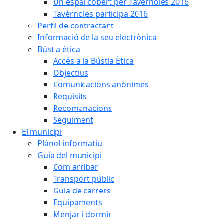
Un espai cobert per Tavèrnoles 2016
Tavèrnoles participa 2016
Perfil de contractant
Informació de la seu electrònica
Bústia ètica
Accés a la Bústia Ètica
Objectius
Comunicacions anònimes
Requisits
Recomanacions
Seguiment
El municipi
Plànol informatiu
Guia del municipi
Com arribar
Transport públic
Guia de carrers
Equipaments
Menjar i dormir