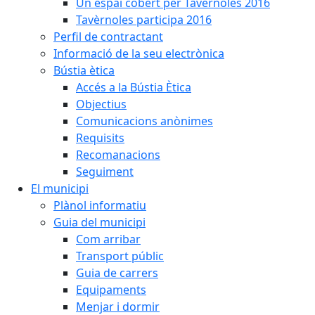
Un espai cobert per Tavèrnoles 2016
Tavèrnoles participa 2016
Perfil de contractant
Informació de la seu electrònica
Bústia ètica
Accés a la Bústia Ètica
Objectius
Comunicacions anònimes
Requisits
Recomanacions
Seguiment
El municipi
Plànol informatiu
Guia del municipi
Com arribar
Transport públic
Guia de carrers
Equipaments
Menjar i dormir