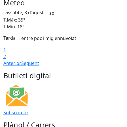
Meteo
Dissabte, 8 d’agost
D
T.Màx: 35°
T
T.Min: 18°
T
Tarda
T
1
2
Anterior
Següent
Butlletí digital
Subscriu-te
Plànol / Carrers