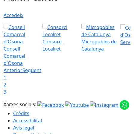
Accedeix
d'Oso
Consorci
Micropobles de
Servei
Consell
Localret
Catalunya
Comarcal
d'Osona
Anterior
Següent
1
2
3
Xarxes socials:
Crèdits
Accessibilitat
Avís legal