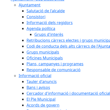
Ajuntament
Salutació de l'alcalde
Consistori
Informació dels regidors
Agenda política
Grups d'interès
Retribucions càrrecs electes i grups municip
Codi de conducta dels alts càrrecs de l'Ajun
Grups municipals
Oficines Municipals
Plans, campanyes i programes
Responsable de comunicació
Informació oficial
Tauler d'anuncis
Bans i avisos
Cercador d'informació i documentació oficia
El Ple Municipal
Acords de govern