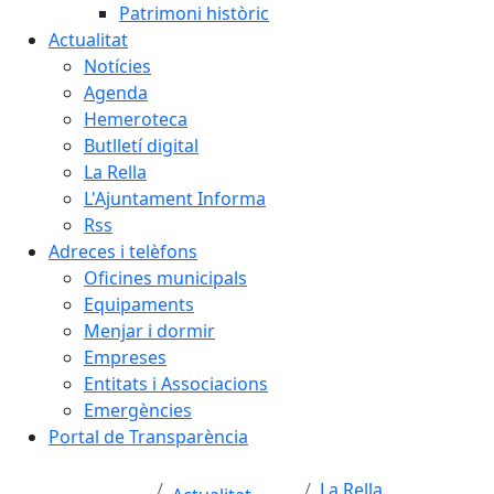
Patrimoni històric
Actualitat
Notícies
Agenda
Hemeroteca
Butlletí digital
La Rella
L'Ajuntament Informa
Rss
Adreces i telèfons
Oficines municipals
Equipaments
Menjar i dormir
Empreses
Entitats i Associacions
Emergències
Portal de Transparència
La Rella