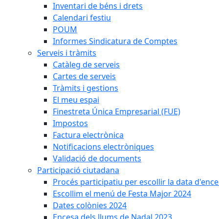
Inventari de béns i drets
Calendari festiu
POUM
Informes Sindicatura de Comptes
Serveis i tràmits
Catàleg de serveis
Cartes de serveis
Tràmits i gestions
El meu espai
Finestreta Única Empresarial (FUE)
Impostos
Factura electrònica
Notificacions electròniques
Validació de documents
Participació ciutadana
Procés participatiu per escollir la data d'en
Escollim el menú de Festa Major 2024
Dates colònies 2024
Encesa dels llums de Nadal 2023