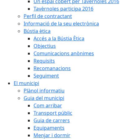
Un espai cobert per Tavèrnoles 2016
Tavèrnoles participa 2016
Perfil de contractant
Informació de la seu electrònica
Bústia ètica
Accés a la Bústia Ètica
Objectius
Comunicacions anònimes
Requisits
Recomanacions
Seguiment
El municipi
Plànol informatiu
Guia del municipi
Com arribar
Transport públic
Guia de carrers
Equipaments
Menjar i dormir