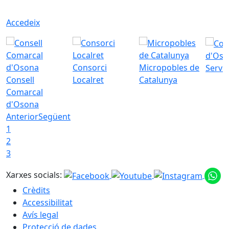
Accedeix
d'Oso
Consorci
Micropobles de
Servei
Consell
Localret
Catalunya
Comarcal
d'Osona
Anterior
Següent
1
2
3
Xarxes socials:
Crèdits
Accessibilitat
Avís legal
Protecció de dades