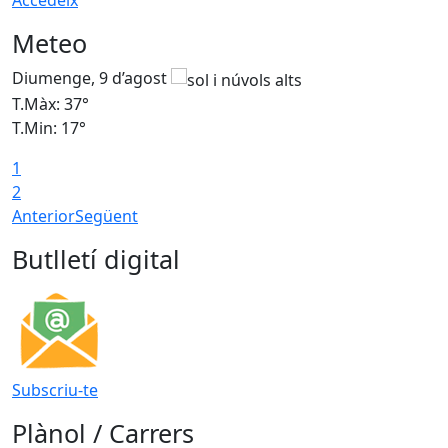
Accedeix
Meteo
Diumenge, 9 d’agost
D
T.Màx: 37°
T
T.Min: 17°
T
1
T
2
Anterior
Següent
Butlletí digital
Subscriu-te
Plànol / Carrers