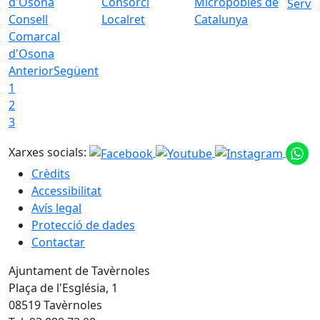
Consorci
Micropobles de
Servei
Consell
Localret
Catalunya
Comarcal
d'Osona
Anterior
Següent
1
2
3
Xarxes socials:
Crèdits
Accessibilitat
Avís legal
Protecció de dades
Contactar
Ajuntament de Tavèrnoles
Plaça de l'Església, 1
08519 Tavèrnoles