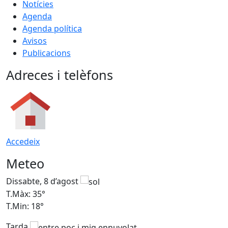
Notícies
Agenda
Agenda política
Avisos
Publicacions
Adreces i telèfons
Accedeix
Meteo
Dissabte, 8 d’agost
D
T.Màx: 35°
T
T.Min: 18°
T
Tarda
T