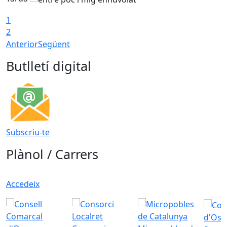
1
2
Anterior
Següent
Butlletí digital
Subscriu-te
Plànol / Carrers
Accedeix
d'Oso