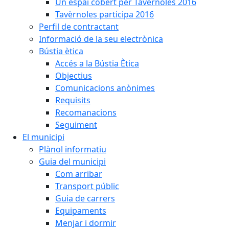
Un espai cobert per Tavèrnoles 2016
Tavèrnoles participa 2016
Perfil de contractant
Informació de la seu electrònica
Bústia ètica
Accés a la Bústia Ètica
Objectius
Comunicacions anònimes
Requisits
Recomanacions
Seguiment
El municipi
Plànol informatiu
Guia del municipi
Com arribar
Transport públic
Guia de carrers
Equipaments
Menjar i dormir