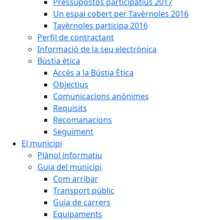
Pressupostos participatius 2017
Un espai cobert per Tavèrnoles 2016
Tavèrnoles participa 2016
Perfil de contractant
Informació de la seu electrònica
Bústia ètica
Accés a la Bústia Ètica
Objectius
Comunicacions anònimes
Requisits
Recomanacions
Seguiment
El municipi
Plànol informatiu
Guia del municipi
Com arribar
Transport públic
Guia de carrers
Equipaments