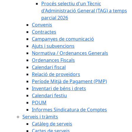
Procés selectiu d'un Tècnic
d'Administració General (TAG) a temps
parcial 2026
Convenis
Contractes
Campanyes de comunicació
Ajuts i subvencions
Normativa / Ordenances Generals
Ordenances Fiscals
Calendari fiscal
Relació de proveïdors
Període Mitjà de Pagament (PMP)
Inventari de béns i drets
Calendari festiu
POUM
Informes Sindicatura de Comptes
Serveis i tràmits
Catàleg de serveis
Cartes de serveis