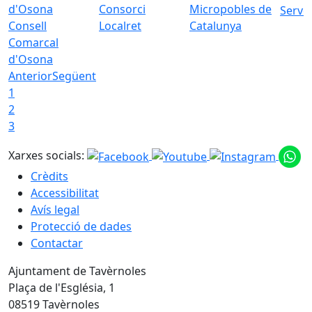
Consorci
Micropobles de
Servei
Consell
Localret
Catalunya
Comarcal
d'Osona
Anterior
Següent
1
2
3
Xarxes socials:
Crèdits
Accessibilitat
Avís legal
Protecció de dades
Contactar
Ajuntament de Tavèrnoles
Plaça de l'Església, 1
08519 Tavèrnoles