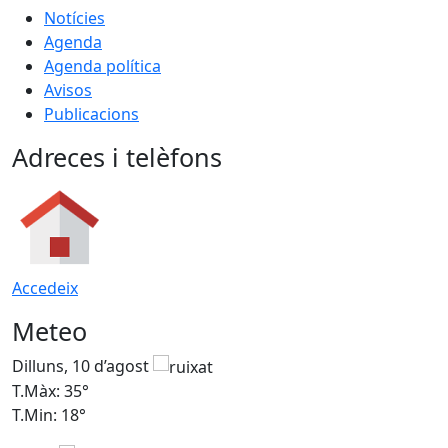
Notícies
Agenda
Agenda política
Avisos
Publicacions
Adreces i telèfons
Accedeix
Meteo
Dilluns, 10 d’agost
D
T.Màx: 35°
T
T.Min: 18°
T