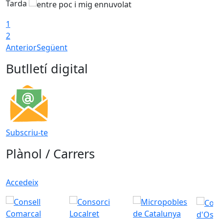
Tarda
T
1
2
Anterior
Següent
Butlletí digital
Subscriu-te
Plànol / Carrers
Accedeix
d'Oso