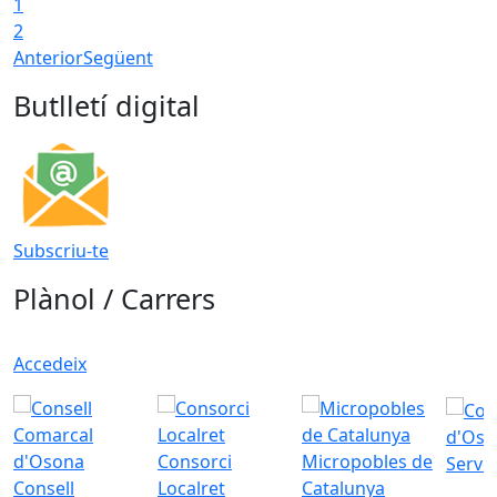
1
2
Anterior
Següent
Butlletí digital
Subscriu-te
Plànol / Carrers
Accedeix
d'Oso
Consorci
Micropobles de
Servei
Consell
Localret
Catalunya