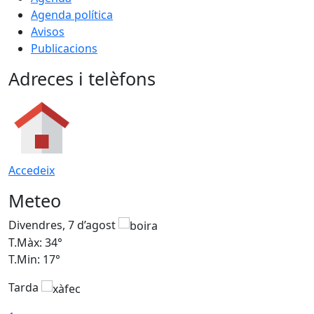
Agenda política
Avisos
Publicacions
Adreces i telèfons
Accedeix
Meteo
Divendres, 7 d’agost
D
T.Màx: 34°
T
T.Min: 17°
T
Tarda
T