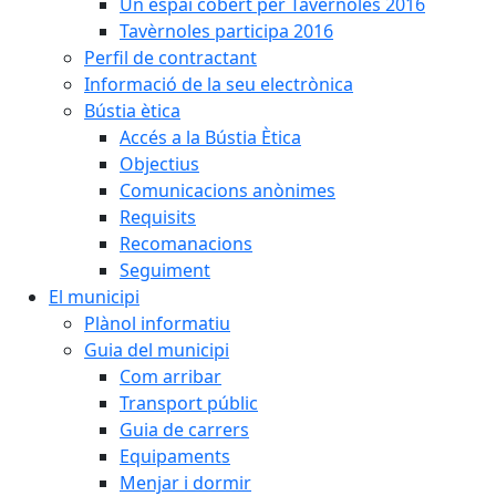
Un espai cobert per Tavèrnoles 2016
Tavèrnoles participa 2016
Perfil de contractant
Informació de la seu electrònica
Bústia ètica
Accés a la Bústia Ètica
Objectius
Comunicacions anònimes
Requisits
Recomanacions
Seguiment
El municipi
Plànol informatiu
Guia del municipi
Com arribar
Transport públic
Guia de carrers
Equipaments
Menjar i dormir