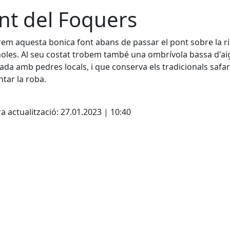
nt del Foquers
em aquesta bonica font abans de passar el pont sobre la r
oles. Al seu costat trobem també una ombrívola bassa d'a
ada amb pedres locals, i que conserva els tradicionals safa
ntar la roba.
cebook
X
a actualització: 27.01.2023 | 10:40