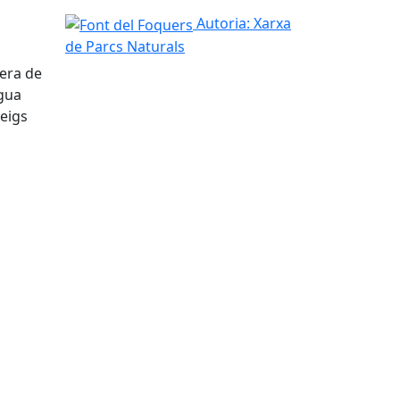
Font del Foquers
Autoria: Xarxa
de Parcs Naturals
iera de
igua
reigs