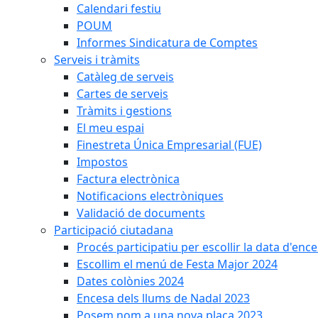
Calendari festiu
POUM
Informes Sindicatura de Comptes
Serveis i tràmits
Catàleg de serveis
Cartes de serveis
Tràmits i gestions
El meu espai
Finestreta Única Empresarial (FUE)
Impostos
Factura electrònica
Notificacions electròniques
Validació de documents
Participació ciutadana
Procés participatiu per escollir la data d'en
Escollim el menú de Festa Major 2024
Dates colònies 2024
Encesa dels llums de Nadal 2023
Posem nom a una nova plaça 2023