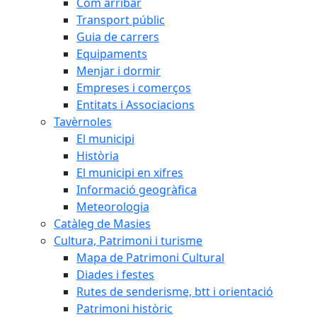
Com arribar
Transport públic
Guia de carrers
Equipaments
Menjar i dormir
Empreses i comerços
Entitats i Associacions
Tavèrnoles
El municipi
Història
El municipi en xifres
Informació geogràfica
Meteorologia
Catàleg de Masies
Cultura, Patrimoni i turisme
Mapa de Patrimoni Cultural
Diades i festes
Rutes de senderisme, btt i orientació
Patrimoni històric