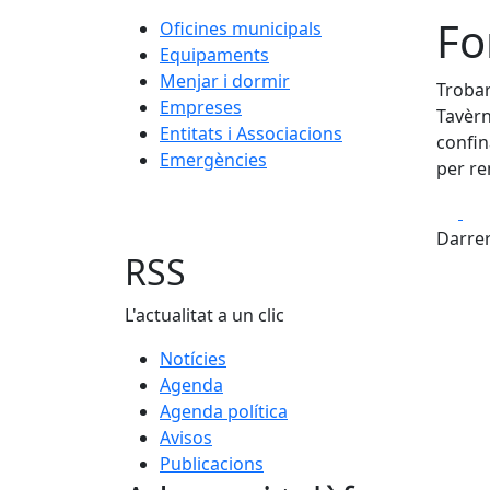
Fo
Oficines municipals
Equipaments
Menjar i dormir
Trobar
Empreses
Tavèrn
Entitats i Associacions
confin
Emergències
per re
Fa
Darrer
RSS
L'actualitat a un clic
Notícies
Agenda
Agenda política
Avisos
Publicacions