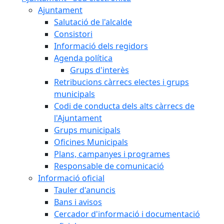
Ajuntament
Salutació de l'alcalde
Consistori
Informació dels regidors
Agenda política
Grups d'interès
Retribucions càrrecs electes i grups
municipals
Codi de conducta dels alts càrrecs de
l'Ajuntament
Grups municipals
Oficines Municipals
Plans, campanyes i programes
Responsable de comunicació
Informació oficial
Tauler d'anuncis
Bans i avisos
Cercador d'informació i documentació