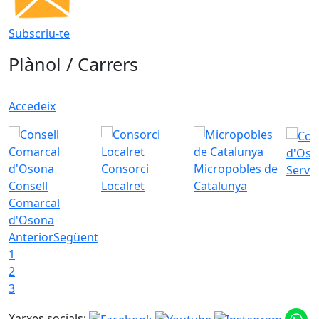
Subscriu-te
Plànol / Carrers
Accedeix
d'Oso
Consorci
Micropobles de
Servei
Consell
Localret
Catalunya
Comarcal
d'Osona
Anterior
Següent
1
2
3
Xarxes socials: