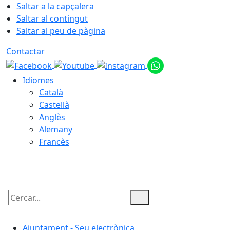
Saltar a la capçalera
Saltar al contingut
Saltar al peu de pàgina
Contactar
Idiomes
Català
Castellà
Anglès
Alemany
Francès
07.08.2026 | 15:00
Cercar:
Ajuntament - Seu electrònica