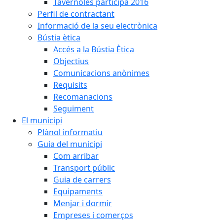
Tavèrnoles participa 2016
Perfil de contractant
Informació de la seu electrònica
Bústia ètica
Accés a la Bústia Ètica
Objectius
Comunicacions anònimes
Requisits
Recomanacions
Seguiment
El municipi
Plànol informatiu
Guia del municipi
Com arribar
Transport públic
Guia de carrers
Equipaments
Menjar i dormir
Empreses i comerços