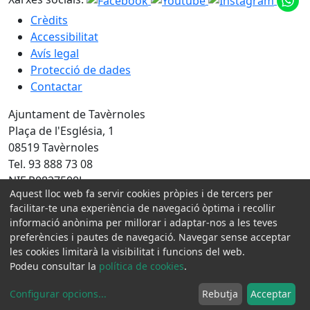
Crèdits
Accessibilitat
Avís legal
Protecció de dades
Contactar
Ajuntament de Tavèrnoles
Plaça de l'Església, 1
08519 Tavèrnoles
Tel. 93 888 73 08
NIF P0827500J
Aquest lloc web fa servir cookies pròpies i de tercers per
Amb la col·laboració de:
facilitar-te una experiència de navegació òptima i recollir
informació anònima per millorar i adaptar-nos a les teves
preferències i pautes de navegació. Navegar sense acceptar
les cookies limitarà la visibilitat i funcions del web.
Podeu consultar la
política de cookies
.
Configurar opcions
...
Rebutja
Acceptar