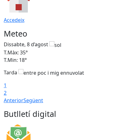
Accedeix
Meteo
Dissabte, 8 d’agost
D
T.Màx: 35°
T
T.Min: 18°
T
Tarda
T
1
2
Anterior
Següent
Butlletí digital