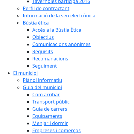
Tavèrnoles participa 2016
Perfil de contractant
Informació de la seu electrònica
Bústia ètica
Accés a la Bústia Ètica
Objectius
Comunicacions anònimes
Requisits
Recomanacions
Seguiment
El municipi
Plànol informatiu
Guia del municipi
Com arribar
Transport públic
Guia de carrers
Equipaments
Menjar i dormir
Empreses i comerços