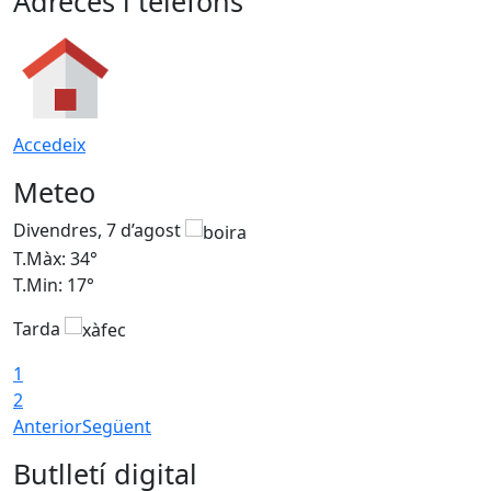
Adreces i telèfons
Accedeix
Meteo
Divendres, 7 d’agost
D
T.Màx: 34°
T
T.Min: 17°
T
Tarda
T
1
2
Anterior
Següent
Butlletí digital