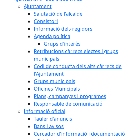
Ajuntament
Salutació de l'alcalde
Consistori
Informació dels regidors
Agenda política
Grups d'interès
Retribucions càrrecs electes i grups
municipals
Codi de conducta dels alts càrrecs de
l'Ajuntament
Grups municipals
Oficines Municipals
Plans, campanyes i programes
Responsable de comunicació
Informació oficial
Tauler d'anuncis
Bans i avisos
Cercador d'informació i documentació