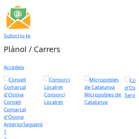
Subscriu-te
Plànol / Carrers
Accedeix
d'Oso
Consorci
Micropobles de
Servei
Consell
Localret
Catalunya
Comarcal
d'Osona
Anterior
Següent
1