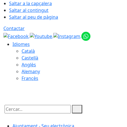
Saltar a la capçalera
Saltar al contingut
Saltar al peu de pàgina
Contactar
Idiomes
Català
Castellà
Anglès
Alemany
Francès
07.08.2026 | 02:04
Cercar:
Ajuntament - Seu electrònica