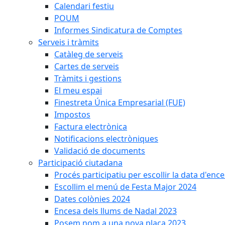
Calendari festiu
POUM
Informes Sindicatura de Comptes
Serveis i tràmits
Catàleg de serveis
Cartes de serveis
Tràmits i gestions
El meu espai
Finestreta Única Empresarial (FUE)
Impostos
Factura electrònica
Notificacions electròniques
Validació de documents
Participació ciutadana
Procés participatiu per escollir la data d'en
Escollim el menú de Festa Major 2024
Dates colònies 2024
Encesa dels llums de Nadal 2023
Posem nom a una nova plaça 2023