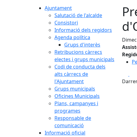
Pr
Ajuntament
Salutació de l'alcalde
d'
Consistori
Informació dels regidors
Agenda política
Dimecr
Grups d'interès
Assis
Retribucions càrrecs
Regid
electes i grups municipals
Pe
Codi de conducta dels
Fa
alts càrrecs de
l'Ajuntament
Darrer
Grups municipals
Oficines Municipals
Plans, campanyes i
programes
Responsable de
comunicació
Informació oficial