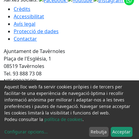
Crèdits
Accessibilitat
Avís legal
Protecció de dades
Contactar
Ajuntament de Tavèrnoles
Plaça de l'Església, 1
08519 Tavèrnoles
Tel. 93 888 73 08
NIF P0827500J
Aquest lloc web fa servir cookies pròpies i de tercers per
Amb la col·laboració de:
facilitar-te una experiència de navegació òptima i recollir
informació anònima per millorar i adaptar-nos a les teves
preferències i pautes de navegació. Navegar sense acceptar
les cookies limitarà la visibilitat i funcions del web.
Podeu consultar la
política de cookies
.
Configurar opcions
...
Rebutja
Acceptar