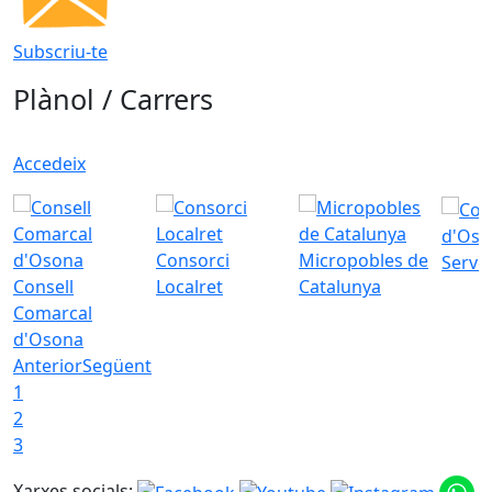
Subscriu-te
Plànol / Carrers
Accedeix
d'Oso
Consorci
Micropobles de
Servei
Consell
Localret
Catalunya
Comarcal
d'Osona
Anterior
Següent
1
2
3
Xarxes socials: