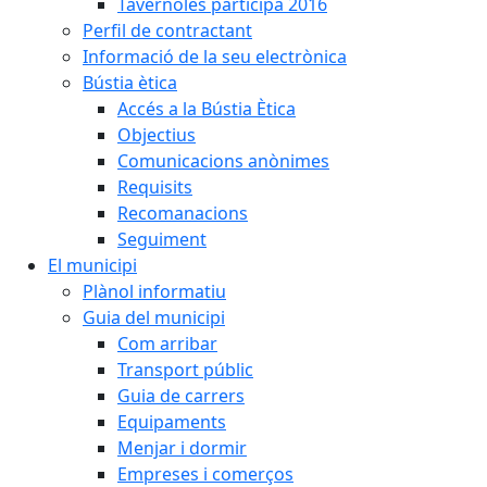
Tavèrnoles participa 2016
Perfil de contractant
Informació de la seu electrònica
Bústia ètica
Accés a la Bústia Ètica
Objectius
Comunicacions anònimes
Requisits
Recomanacions
Seguiment
El municipi
Plànol informatiu
Guia del municipi
Com arribar
Transport públic
Guia de carrers
Equipaments
Menjar i dormir
Empreses i comerços