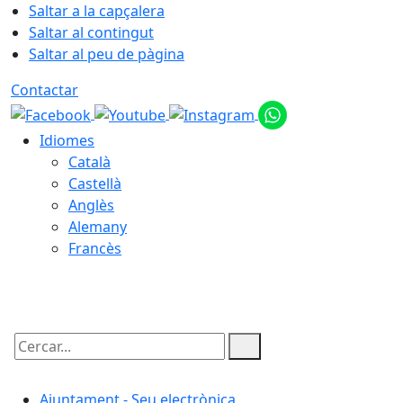
Saltar a la capçalera
Saltar al contingut
Saltar al peu de pàgina
Contactar
Idiomes
Català
Castellà
Anglès
Alemany
Francès
07.08.2026 | 14:38
Cercar:
Ajuntament - Seu electrònica