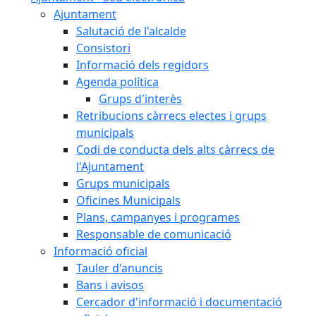
Ajuntament
Salutació de l'alcalde
Consistori
Informació dels regidors
Agenda política
Grups d'interès
Retribucions càrrecs electes i grups
municipals
Codi de conducta dels alts càrrecs de
l'Ajuntament
Grups municipals
Oficines Municipals
Plans, campanyes i programes
Responsable de comunicació
Informació oficial
Tauler d'anuncis
Bans i avisos
Cercador d'informació i documentació