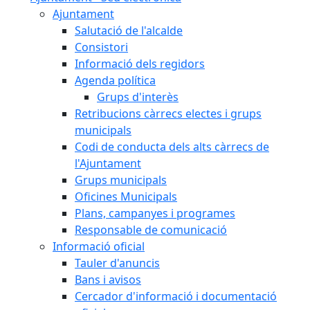
Ajuntament
Salutació de l'alcalde
Consistori
Informació dels regidors
Agenda política
Grups d'interès
Retribucions càrrecs electes i grups
municipals
Codi de conducta dels alts càrrecs de
l'Ajuntament
Grups municipals
Oficines Municipals
Plans, campanyes i programes
Responsable de comunicació
Informació oficial
Tauler d'anuncis
Bans i avisos
Cercador d'informació i documentació