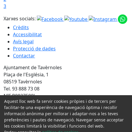
3
Xarxes socials:
Crèdits
Accessibilitat
Avís legal
Protecció de dades
Contactar
Ajuntament de Tavèrnoles
Plaça de l'Església, 1
08519 Tavèrnoles
Tel. 93 888 73 08
NIF P0827500J
Aquest lloc web fa servir cookies pròpies i de tercers per
Amb la col·laboració de:
facilitar-te una experiència de navegació òptima i recollir
informació anònima per millorar i adaptar-nos a les teves
preferències i pautes de navegació. Navegar sense acceptar
les cookies limitarà la visibilitat i funcions del web.