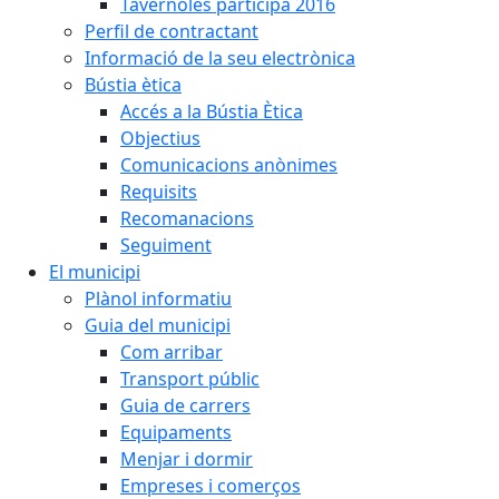
Tavèrnoles participa 2016
Perfil de contractant
Informació de la seu electrònica
Bústia ètica
Accés a la Bústia Ètica
Objectius
Comunicacions anònimes
Requisits
Recomanacions
Seguiment
El municipi
Plànol informatiu
Guia del municipi
Com arribar
Transport públic
Guia de carrers
Equipaments
Menjar i dormir
Empreses i comerços