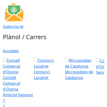
Subscriu-te
Plànol / Carrers
Accedeix
d'Oso
Consorci
Micropobles de
Servei
Consell
Localret
Catalunya
Comarcal
d'Osona
Anterior
Següent
1
2