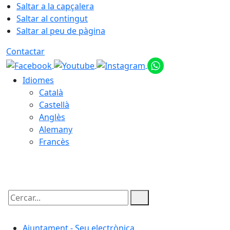
Saltar a la capçalera
Saltar al contingut
Saltar al peu de pàgina
Contactar
Idiomes
Català
Castellà
Anglès
Alemany
Francès
06.08.2026 | 20:15
Cercar:
Ajuntament - Seu electrònica