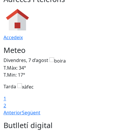
Accedeix
Meteo
Divendres, 7 d’agost
D
T.Màx: 34°
T
T.Min: 17°
T
Tarda
T
1
2
Anterior
Següent
Butlletí digital