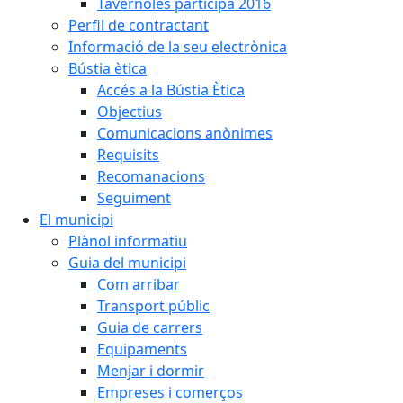
Tavèrnoles participa 2016
Perfil de contractant
Informació de la seu electrònica
Bústia ètica
Accés a la Bústia Ètica
Objectius
Comunicacions anònimes
Requisits
Recomanacions
Seguiment
El municipi
Plànol informatiu
Guia del municipi
Com arribar
Transport públic
Guia de carrers
Equipaments
Menjar i dormir
Empreses i comerços