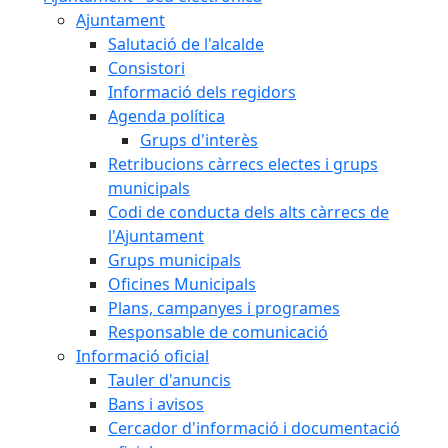
Ajuntament
Salutació de l'alcalde
Consistori
Informació dels regidors
Agenda política
Grups d'interès
Retribucions càrrecs electes i grups
municipals
Codi de conducta dels alts càrrecs de
l'Ajuntament
Grups municipals
Oficines Municipals
Plans, campanyes i programes
Responsable de comunicació
Informació oficial
Tauler d'anuncis
Bans i avisos
Cercador d'informació i documentació