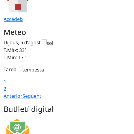
Accedeix
Meteo
Dijous, 6 d’agost
D
T.Màx: 33°
T
T.Min: 17°
T
Tarda
T
1
2
Anterior
Següent
Butlletí digital