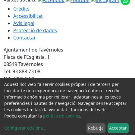
Crèdits
Accessibilitat
Avís legal
Protecció de dades
Contactar
Ajuntament de Tavèrnoles
Plaça de l'Església, 1
08519 Tavèrnoles
Tel. 93 888 73 08
NIF P0827500J
Aquest lloc web fa servir cookies pròpies i de tercers per
Amb la col·laboració de:
facilitar-te una experiència de navegació òptima i recollir
informació anònima per millorar i adaptar-nos a les teves
preferències i pautes de navegació. Navegar sense acceptar
les cookies limitarà la visibilitat i funcions del web.
Podeu consultar la
política de cookies
.
Configurar opcions
...
Rebutja
Acceptar