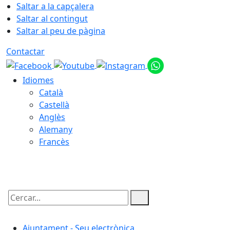
Saltar a la capçalera
Saltar al contingut
Saltar al peu de pàgina
Contactar
Idiomes
Català
Castellà
Anglès
Alemany
Francès
06.08.2026 | 00:55
Cercar:
Ajuntament - Seu electrònica