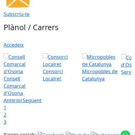
Subscriu-te
Plànol / Carrers
Accedeix
d'Oso
Consorci
Micropobles de
Servei
Consell
Localret
Catalunya
Comarcal
d'Osona
Anterior
Següent
1
2
3
Xarxes socials: