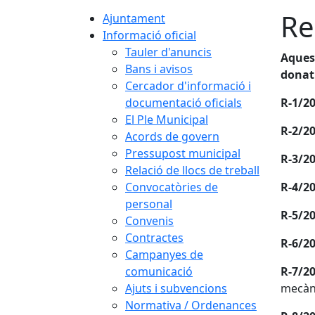
Re
Ajuntament
Informació oficial
Tauler d'anuncis
Aquest
Bans i avisos
donat 
Cercador d'informació i
documentació oficials
R-1/20
El Ple Municipal
R-2/20
Acords de govern
Pressupost municipal
R-3/20
Relació de llocs de treball
Convocatòries de
R-4/20
personal
R-5/20
Convenis
Contractes
R-6/20
Campanyes de
comunicació
R-7/20
Ajuts i subvencions
mecàn
Normativa / Ordenances