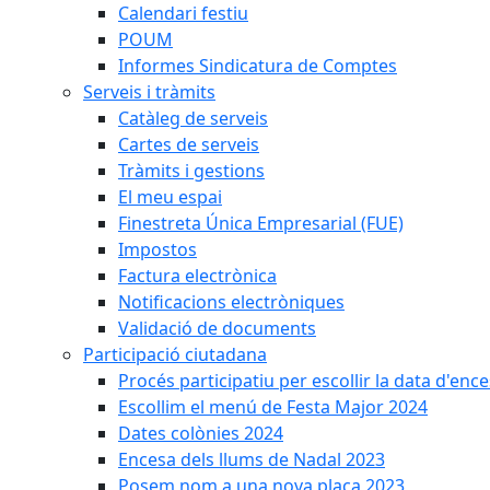
Calendari festiu
POUM
Informes Sindicatura de Comptes
Serveis i tràmits
Catàleg de serveis
Cartes de serveis
Tràmits i gestions
El meu espai
Finestreta Única Empresarial (FUE)
Impostos
Factura electrònica
Notificacions electròniques
Validació de documents
Participació ciutadana
Procés participatiu per escollir la data d'en
Escollim el menú de Festa Major 2024
Dates colònies 2024
Encesa dels llums de Nadal 2023
Posem nom a una nova plaça 2023