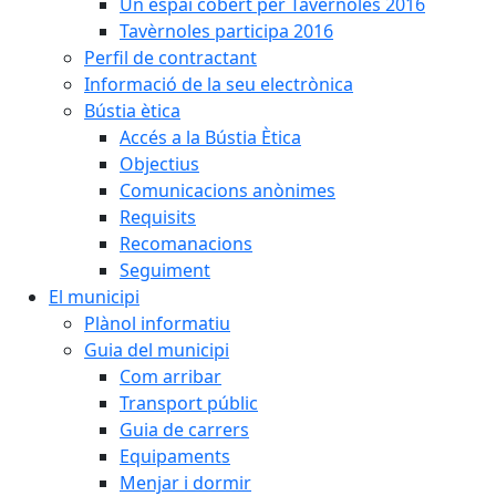
Un espai cobert per Tavèrnoles 2016
Tavèrnoles participa 2016
Perfil de contractant
Informació de la seu electrònica
Bústia ètica
Accés a la Bústia Ètica
Objectius
Comunicacions anònimes
Requisits
Recomanacions
Seguiment
El municipi
Plànol informatiu
Guia del municipi
Com arribar
Transport públic
Guia de carrers
Equipaments
Menjar i dormir