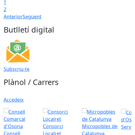
1
2
Anterior
Següent
Butlletí digital
Subscriu-te
Plànol / Carrers
Accedeix
d'Oso
Consorci
Micropobles de
Servei
Consell
Localret
Catalunya