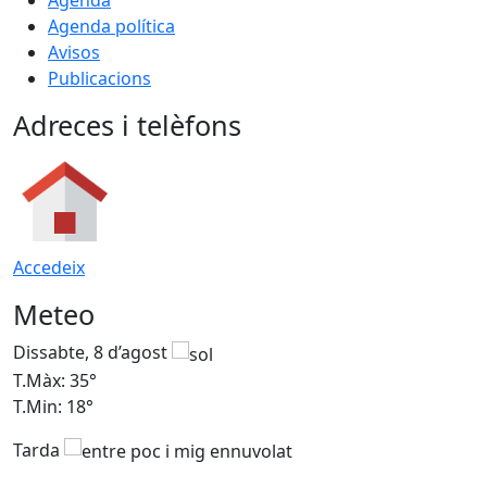
Agenda
Agenda política
Avisos
Publicacions
Adreces i telèfons
Accedeix
Meteo
Dissabte, 8 d’agost
D
T.Màx: 35°
T
T.Min: 18°
T
Tarda
T