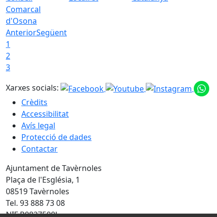
Comarcal
d'Osona
Anterior
Següent
1
2
3
Xarxes socials:
Crèdits
Accessibilitat
Avís legal
Protecció de dades
Contactar
Ajuntament de Tavèrnoles
Plaça de l'Església, 1
08519 Tavèrnoles
Tel. 93 888 73 08
NIF P0827500J