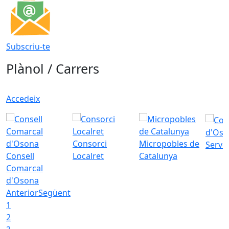
Subscriu-te
Plànol / Carrers
Accedeix
d'Oso
Consorci
Micropobles de
Servei
Consell
Localret
Catalunya
Comarcal
d'Osona
Anterior
Següent
1
2