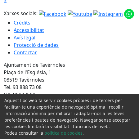
3
Xarxes socials:
Crèdits
Accessibilitat
Avís legal
Protecció de dades
Contactar
Ajuntament de Tavèrnoles
Plaça de l'Església, 1
08519 Tavèrnoles
Tel. 93 888 73 08
NIF P0827500J
Aquest lloc web fa servir cookies pròpies i de tercers per
Amb la col·laboració de:
facilitar-te una experiència de navegació òptima i recollir
informació anònima per millorar i adaptar-nos a les teves
preferències i pautes de navegació. Navegar sense acceptar
les cookies limitarà la visibilitat i funcions del web.
Podeu consultar la
política de cookies
.