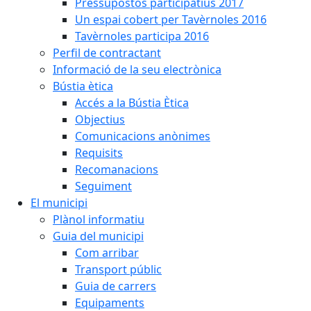
Pressupostos participatius 2017
Un espai cobert per Tavèrnoles 2016
Tavèrnoles participa 2016
Perfil de contractant
Informació de la seu electrònica
Bústia ètica
Accés a la Bústia Ètica
Objectius
Comunicacions anònimes
Requisits
Recomanacions
Seguiment
El municipi
Plànol informatiu
Guia del municipi
Com arribar
Transport públic
Guia de carrers
Equipaments