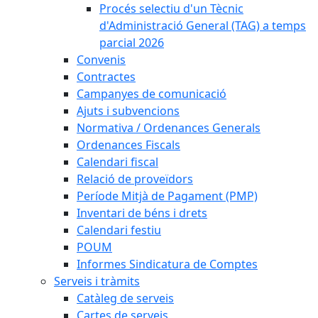
Procés selectiu d'un Tècnic
d'Administració General (TAG) a temps
parcial 2026
Convenis
Contractes
Campanyes de comunicació
Ajuts i subvencions
Normativa / Ordenances Generals
Ordenances Fiscals
Calendari fiscal
Relació de proveïdors
Període Mitjà de Pagament (PMP)
Inventari de béns i drets
Calendari festiu
POUM
Informes Sindicatura de Comptes
Serveis i tràmits
Catàleg de serveis
Cartes de serveis