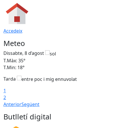
Accedeix
Meteo
Dissabte, 8 d’agost
D
T.Màx: 35°
T
T.Min: 18°
T
Tarda
T
1
2
Anterior
Següent
Butlletí digital